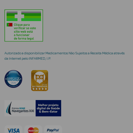
mética Rosto e
Ver Tudo
Autorizado a disponibilizar Medicamentos Não Sujeitos a Receita Médica através
da Internet pelo INFARMED, I.P.
Cosmética
Rosto
Hidratantes
Séruns Faciais
Creme de Olhos
Anti-
envelhecimento