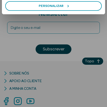
PERSONALIZAR
Subscreva a
Newsletter
Digite o seu e-mail
Ver Tudo
Subscrever
Solares
Topo
Corpo
Rosto
SOBRE NÓS
APOIO AO CLIENTE
Lábios
A MINHA CONTA
Solares Bebé e
Criança