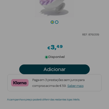
Beauty Season
Cuidados de
Cabelo
Beauty Season
REF: 8760519
Maquilhagem
3
49
€
Beauty Season
Maquilhagem
Disponível
Luxo
Adicionar
Beauty Season
Nutricosmética
Paga em 3 prestações sem juros para
compras acima de € 59.
Saber mais
Beauty Season
Perfumes
A campanha e preço poderá diferir das restantes lojas Wells.
Beauty Season