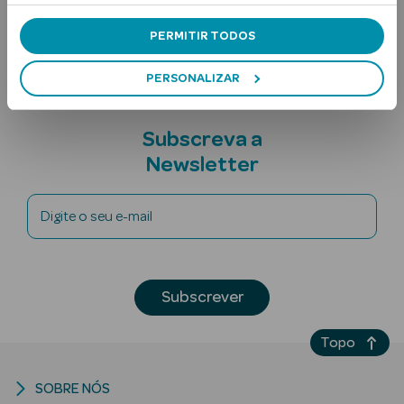
Nota adicional
PERMITIR TODOS
PERSONALIZAR
Subscreva a
Newsletter
Ver Tudo
Solares
Digite o seu e-mail
Corpo
Rosto
Subscrever
Lábios
Topo
Solares Bebé e
Criança
SOBRE NÓS