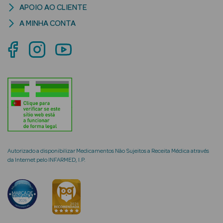
APOIO AO CLIENTE
A MINHA CONTA
mética Rosto e
Ver Tudo
Cosmética
Rosto
Hidratantes
Autorizado a disponibilizar Medicamentos Não Sujeitos a Receita Médica através
Séruns Faciais
da Internet pelo INFARMED, I.P.
Creme de Olhos
Anti-
envelhecimento