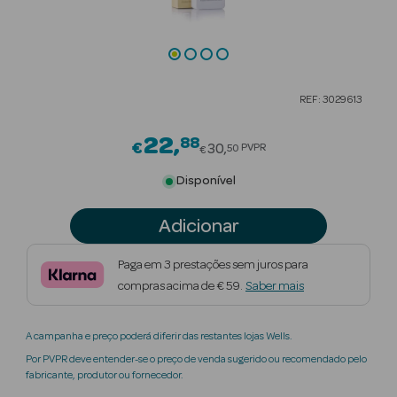
Beauty Season
Cuidados de
Cabelo
REF: 3029613
Beauty Season
Maquilhagem
22
88
Price reduced from
€
30
PVPR
50
€
Beauty Season
Disponível
Maquilhagem
Luxo
Adicionar
Beauty Season
Paga em 3 prestações sem juros para
Nutricosmética
compras acima de € 59.
Saber mais
Beauty Season
A campanha e preço poderá diferir das restantes lojas Wells.
Perfumes
Por PVPR deve entender-se o preço de venda sugerido ou recomendado pelo
fabricante, produtor ou fornecedor.
Beauty Season