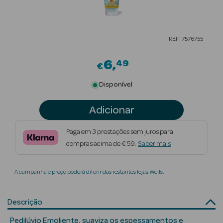
Beauty Season
Cuidados de
REF: 7576755
Cabelo
6
49
Beauty Season
€
Maquilhagem
Disponível
Beauty Season
Adicionar
Maquilhagem
Luxo
Paga em 3 prestações sem juros para
compras acima de € 59.
Saber mais
Beauty Season
Nutricosmética
A campanha e preço poderá diferir das restantes lojas Wells.
Beauty Season
Perfumes
Descrição
Beauty Season
Pedilúvio Emoliente, suaviza os espessamentos e