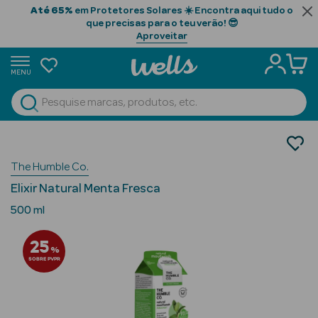
Até 65%
em Protetores Solares ☀️ Encontra aqui tudo o
que precisas para o teu verão! 😎
Aproveitar
MENU
portunidades
Ver Tudo
Beauty Season
Saúde
Higiene Oral
Beauty Season
The Humble Co.
Elixires Bucais
Cabelo
Elixir Natural Menta Fresca
Profissional
500 ml
Beauty Season
25
Cosmética
%
SOBRE PVPR
Beauty Season
Cosmética
Luxo