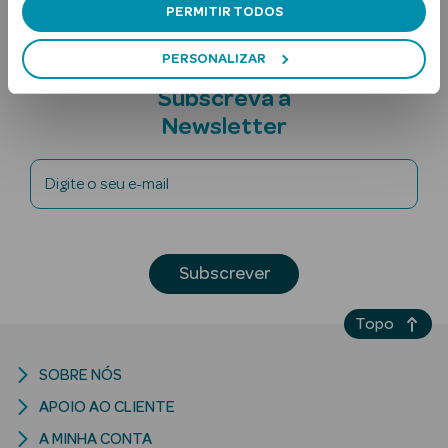
PERMITIR TODOS
PERSONALIZAR
Subscreva a
Newsletter
Digite o seu e-mail
Ver Tudo
Solares
Corpo
Subscrever
Rosto
Topo
Lábios
SOBRE NÓS
Solares Bebé e
APOIO AO CLIENTE
Criança
A MINHA CONTA