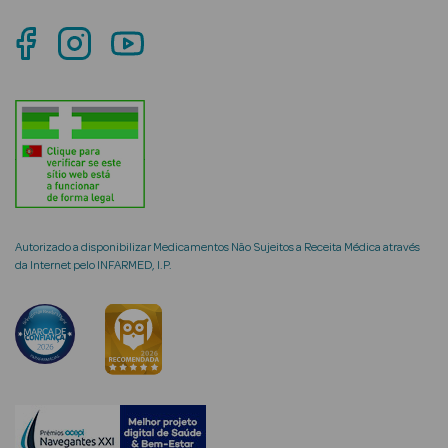
mética Rosto e
Ver Tudo
Cosmética
Rosto
Autorizado a disponibilizar Medicamentos Não Sujeitos a Receita Médica através
da Internet pelo INFARMED, I.P.
Hidratantes
Séruns Faciais
Creme de Olhos
Anti-
envelhecimento