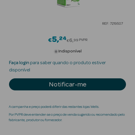
Beauty Season
Cuidados de
REF: 7219507
Cabelo
5
24
Price reduced from
Beauty Season
€
6
PVPR
99
€
Maquilhagem
Indisponível
Beauty Season
Faça login
para saber quando o produto estiver
Maquilhagem
disponível
Luxo
Notificar-me
Beauty Season
Nutricosmética
A campanha e preço poderá diferir das restantes lojas Wells.
Beauty Season
Por PVPR deve entender-se o preço de venda sugerido ou recomendado pelo
Perfumes
fabricante, produtor ou fornecedor.
Beauty Season