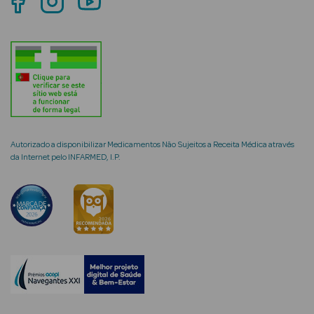
mética Rosto e
Ver Tudo
Cosmética
Autorizado a disponibilizar Medicamentos Não Sujeitos a Receita Médica através
da Internet pelo INFARMED, I.P.
Rosto
Hidratantes
Séruns Faciais
Creme de Olhos
Anti-
envelhecimento