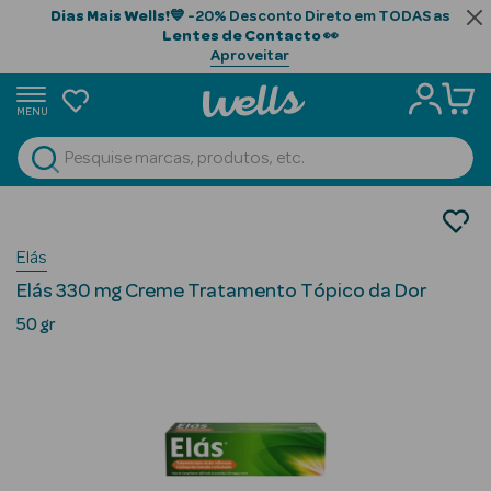
Dias Mais Wells!
💙 -20% Desconto Direto em TODAS as
Lentes de Contacto
👀
Aproveitar
MENU
portunidades
Ver Tudo
Beauty Season
Medicamentos
Dor
Beauty Season
Elás
Anti-inflamatórios
Cabelo
Elás 330 mg Creme Tratamento Tópico da Dor
Profissional
50 gr
Beauty Season
Cosmética
Beauty Season
Cosmética
Luxo