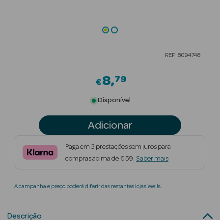
Beauty Season
Cuidados de
Cabelo
REF: 8094748
Beauty Season
Maquilhagem
8
79
€
Beauty Season
Disponível
Maquilhagem
Luxo
Adicionar
Beauty Season
Paga em 3 prestações sem juros para
Nutricosmética
compras acima de € 59.
Saber mais
Beauty Season
A campanha e preço poderá diferir das restantes lojas Wells.
Perfumes
Beauty Season
Descrição