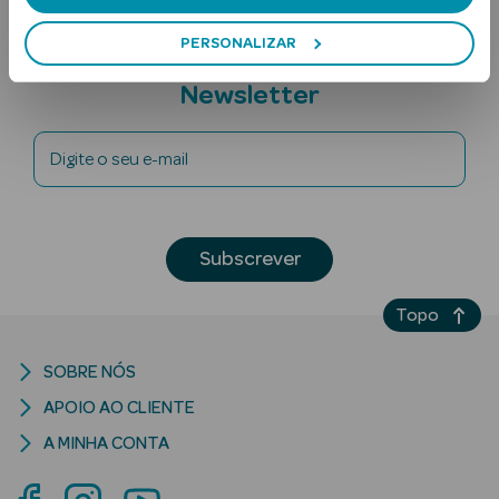
PERSONALIZAR
Subscreva a
Newsletter
Digite o seu e-mail
Ver Tudo
Solares
Subscrever
Corpo
Topo
Rosto
SOBRE NÓS
Lábios
APOIO AO CLIENTE
Solares Bebé e
A MINHA CONTA
Criança