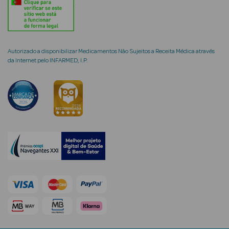
Autorizado a disponibilizar Medicamentos Não Sujeitos a Receita Médica através
mética Rosto e
da Internet pelo INFARMED, I.P.
Ver Tudo
Cosmética
Rosto
Hidratantes
Séruns Faciais
Creme de Olhos
Anti-
envelhecimento