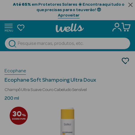
Até 65%
em Protetores Solares ☀️ Encontra aqui tudo o
que precisas para o teu verão! 😎
Aproveitar
MENU
portunidades
Ver Tudo
Beauty Season
Cabelo
Limpeza
Beauty Season
Ecophane
Champôs
Cabelo
Ecophane Soft Shampoing Ultra Doux
Profissional
Champô Ultra Suave Couro Cabeludo Sensível
Beauty Season
200 ml
Cosmética
30
%
Beauty Season
SOBRE PVPR
Cosmética
Luxo