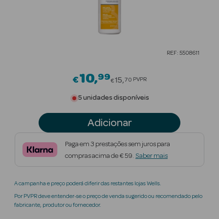
Beauty Season
Cuidados de
Cabelo
REF: 5508611
Beauty Season
Maquilhagem
10
99
Price reduced from
€
15
PVPR
70
€
Beauty Season
5 unidades disponíveis
Maquilhagem
Luxo
Adicionar
Beauty Season
Paga em 3 prestações sem juros para
Nutricosmética
compras acima de € 59.
Saber mais
Beauty Season
A campanha e preço poderá diferir das restantes lojas Wells.
Perfumes
Por PVPR deve entender-se o preço de venda sugerido ou recomendado pelo
fabricante, produtor ou fornecedor.
Beauty Season