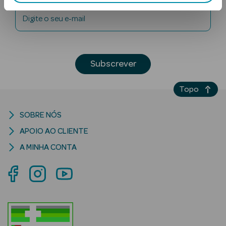
Digite o seu e-mail
Subscrever
Topo
Ver Tudo
Solares
SOBRE NÓS
Corpo
APOIO AO CLIENTE
A MINHA CONTA
Rosto
Lábios
Solares Bebé e
Criança