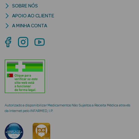
SOBRE NÓS
APOIO AO CLIENTE
A MINHA CONTA
mética Rosto e
Ver Tudo
Cosmética
Rosto
Hidratantes
Séruns Faciais
Autorizado a disponibilizar Medicamentos Não Sujeitos a Receita Médica através
da Internet pelo INFARMED, I.P.
Creme de Olhos
Anti-
envelhecimento