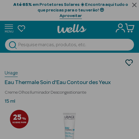
Até 65%
em Protetores Solares ☀️ Encontra aqui tudo o
que precisas para o teu verão! 😎
Aproveitar
MENU
portunidades
Ver Tudo
Beauty Season
Cosmética Rosto e Corpo
Cosmética Rosto
Beauty Season
Uriage
Creme de Olhos
Cabelo
Eau Thermale Soin d'Eau Contour des Yeux
Profissional
Creme Olhos Iluminador Descongestionante
Beauty Season
15 ml
Cosmética
25
%
Beauty Season
SOBRE PVPR
Cosmética
Luxo