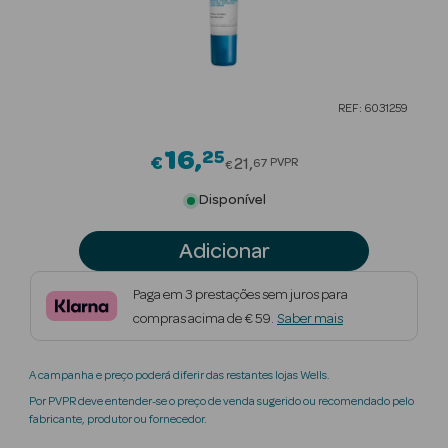
Beauty Season
Cuidados de
Cabelo
REF: 6031259
Beauty Season
Maquilhagem
16
25
Price reduced from
€
21
PVPR
67
€
Beauty Season
Disponível
Maquilhagem
Luxo
Adicionar
Beauty Season
Paga em 3 prestações sem juros para
Nutricosmética
compras acima de € 59.
Saber mais
Beauty Season
A campanha e preço poderá diferir das restantes lojas Wells.
Perfumes
Por PVPR deve entender-se o preço de venda sugerido ou recomendado pelo
fabricante, produtor ou fornecedor.
Beauty Season