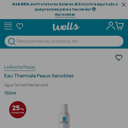
Até 65%
em Protetores Solares ☀️ Encontra aqui tudo o
que precisas para o teu verão! 😎
Aproveitar
MENU
portunidades
Ver Tudo
Beauty Season
Cosmética Rosto e Corpo
Cosmética Rosto
Beauty Season
La Roche Posay
Água Termal
Cabelo
Eau Thermale Peaux Sensibles
Profissional
Água Termal Pele Sensível
Beauty Season
150ml
Cosmética
25
%
Beauty Season
SOBRE PVPR
Cosmética
Luxo