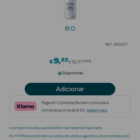
Beauty Season
Cuidados de
Cabelo
Beauty Season
REF: 3602277
Maquilhagem
9
22
Price reduced from
€
Beauty Season
12
PVPR
30
€
Maquilhagem
Disponível
Luxo
Adicionar
Beauty Season
Nutricosmética
Paga em 3 prestações sem juros para
compras acima de € 59.
Saber mais
Beauty Season
Perfumes
A campanha e preço poderá diferir das restantes lojas Wells.
Beauty Season
Por PVPR deve entender-se o preço de venda sugerido ou recomendado pelo