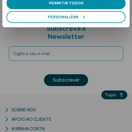
PERMITIR TODOS
PERSONALIZAR
Subscreva a
Newsletter
Digite o seu e-mail
Ver Tudo
Solares
Corpo
Subscrever
Rosto
Topo
Lábios
SOBRE NÓS
Solares Bebé e
APOIO AO CLIENTE
Criança
A MINHA CONTA