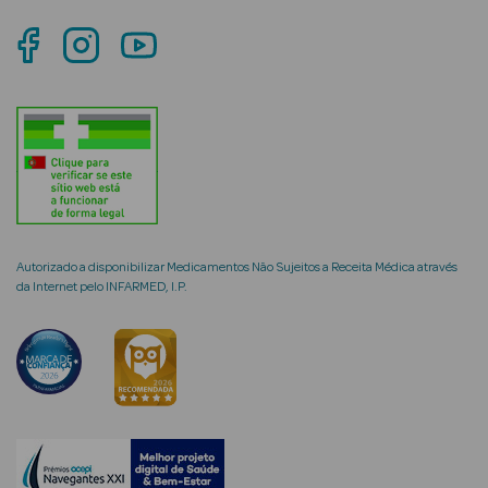
mética Rosto e
Ver Tudo
Cosmética
Rosto
Autorizado a disponibilizar Medicamentos Não Sujeitos a Receita Médica através
da Internet pelo INFARMED, I.P.
Hidratantes
Séruns Faciais
Creme de Olhos
Anti-
envelhecimento