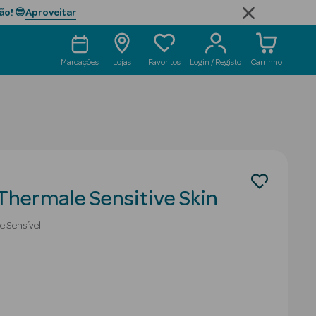
Aproveitar
ão! 😎
Marcações
Lojas
Favoritos
Login / Registo
Carrinho
 Thermale Sensitive Skin
e Sensível
uced from