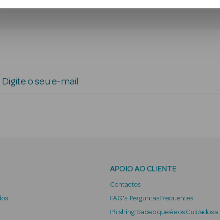
Digite o seu e-mail
APOIO AO CLIENTE
Contactos
dos
FAQ's: Perguntas Frequentes
Phishing: Sabe o que é e os Cuidados a