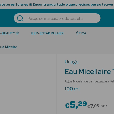
tetores Solares ☀️ Encontra aqui tudo o que precisas para o teu ver
K-BEAUTY 🌸
BEM-ESTAR MULHER
ÓTICA
ua Micelar
Uriage
Eau Micellaire
Água Micelar de Limpeza para Pel
100 ml
5
29
€
Price red
7
05
PVPR
€