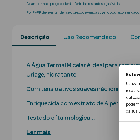
A campanha e preço poderá diferir das restantes lojas Wells.
Por PVPR deve entender-se o preço de venda sugerido ou recomendado p
Descrição
Uso Recomendado
Con
A Água Termal Micelar é ideal para remov
Uriage, hidratante.
Este w
Utiliza
Com tensioativos suaves não iónicos, q
redes s
utilizaç
Enriquecida com extrato de Alperce, pr
podem c
da sua u
Testado oftalmologica…
Ler mais