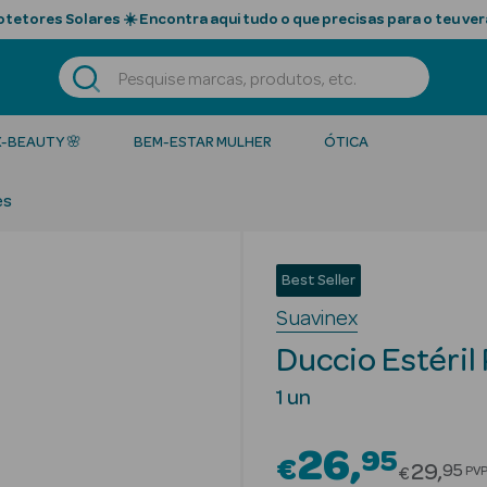
tetores Solares ☀️ Encontra aqui tudo o que precisas para o teu ver
K-BEAUTY 🌸
BEM-ESTAR MULHER
ÓTICA
es
Best Seller
Suavinex
Duccio Estéril
1 un
26
95
€
Price r
29
95
PV
€