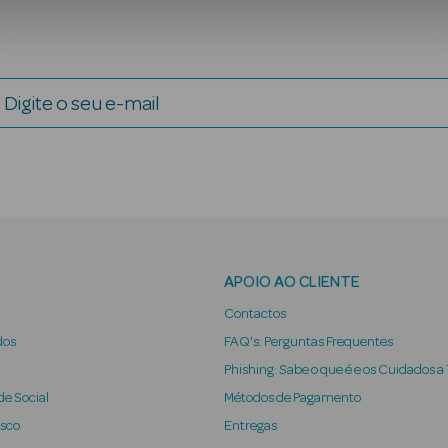
Digite o seu e-mail
APOIO AO CLIENTE
Contactos
dos
FAQ's: Perguntas Frequentes
Phishing: Sabe o que é e os Cuidados a
e Social
Métodos de Pagamento
osco
Entregas