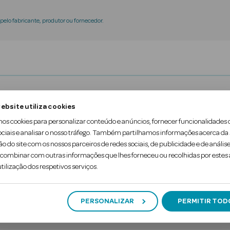
elo fabricante, produtor ou fornecedor.
 UV de chupetas, portátil.
ebsite utiliza cookies
tário ainda não está formado. Está, por isso, mais
mos cookies para personalizar conteúdo e anúncios, fornecer funcionalidades 
ociais e analisar o nosso tráfego. Também partilhamos informações acerca da
ilizador de tetinas Duccio leva-se para todo o lado!
ão do site com os nossos parceiros de redes sociais, de publicidade e de análise
ombinar com outras informações que lhes forneceu ou recolhidas por estes a
erilizador. 3 minutos depoi…
tilização dos respetivos serviços.
PERSONALIZAR
PERMITIR TOD