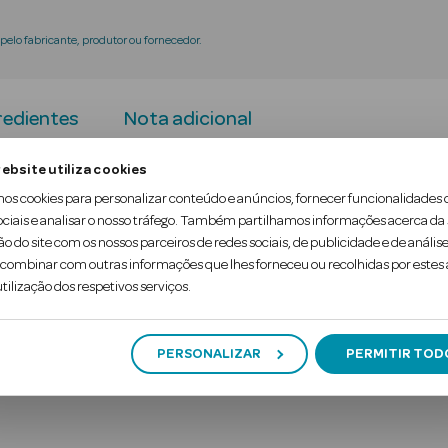
elo fabricante, produtor ou fornecedor.
redientes
Nota adicional
ebsite utiliza cookies
enta uma fórmula avançada anti-frizz deixa o cabel
mos cookies para personalizar conteúdo e anúncios, fornecer funcionalidades 
ociais e analisar o nosso tráfego. Também partilhamos informações acerca da
ão do site com os nossos parceiros de redes sociais, de publicidade e de análise
ombinar com outras informações que lhes forneceu ou recolhidas por estes a
midade impede que a humidade estrague o seu estil
tilização dos respetivos serviços.
PERSONALIZAR
PERMITIR TOD