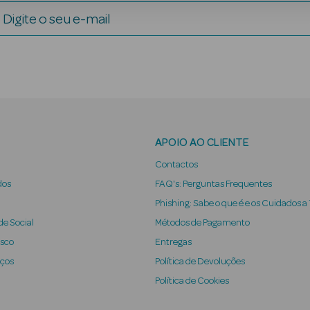
Digite o seu e-mail
APOIO AO CLIENTE
Contactos
dos
FAQ's: Perguntas Frequentes
Phishing: Sabe o que é e os Cuidados a
e Social
Métodos de Pagamento
osco
Entregas
iços
Política de Devoluções
Política de Cookies