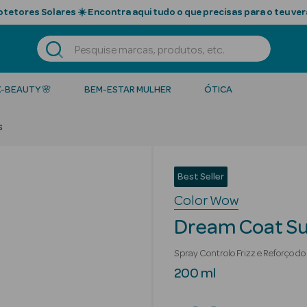
tetores Solares ☀️ Encontra aqui tudo o que precisas para o teu ver
K-BEAUTY 🌸
BEM-ESTAR MULHER
ÓTICA
s
Best Seller
Color Wow
Dream Coat Su
Spray Controlo Frizz e Reforço do
200 ml