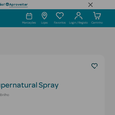
Aproveitar
ão! 😎
Marcações
Lojas
Favoritos
Login / Registo
Carrinho
pernatural Spray
 Brilho