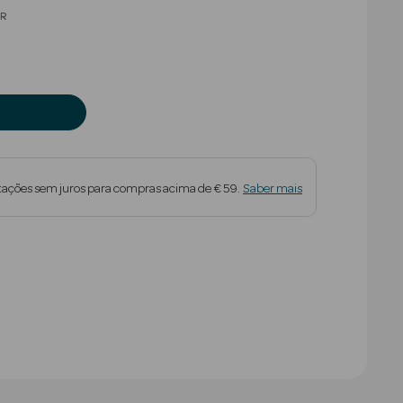
educed from
R
tações sem juros para compras acima de € 59.
Saber mais