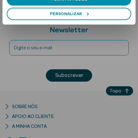
PERSONALIZAR
Subscreva a
Newsletter
Digite o seu e-mail
Ver Tudo
Solares
Subscrever
Corpo
Topo
Rosto
SOBRE NÓS
Lábios
APOIO AO CLIENTE
Solares Bebé e
A MINHA CONTA
Criança