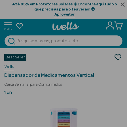
Até 65%
em Protetores Solares ☀️ Encontra aqui tudo o
que precisas para o teu verão! 😎
Aproveitar
MENU
portunidades
Ver Tudo
Beauty Season
Saúde
Best Seller
Equipamentos de Saúde
Beauty Season
Wells
Caixa de Medicamentos
Cabelo
Dispensador de Medicamentos Vertical
Profissional
Caixa Semanal para Comprimidos
Beauty Season
1 un
Cosmética
Beauty Season
Cosmética
Luxo