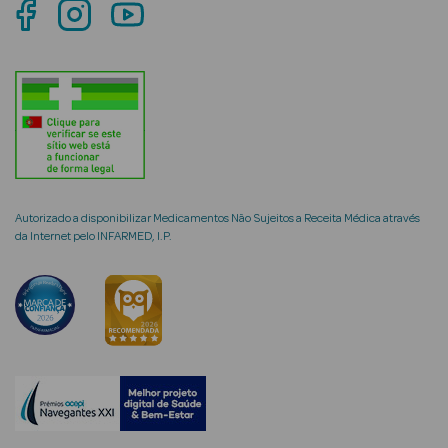
mética Rosto e
Ver Tudo
Cosmética
Autorizado a disponibilizar Medicamentos Não Sujeitos a Receita Médica através
Rosto
da Internet pelo INFARMED, I.P.
Hidratantes
Séruns Faciais
Creme de Olhos
Anti-
envelhecimento