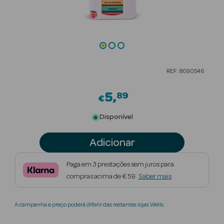
Beauty Season
Cuidados de
Cabelo
Beauty Season
REF: 8090546
Maquilhagem
5
89
€
Beauty Season
Maquilhagem
Disponível
Luxo
Adicionar
Beauty Season
Nutricosmética
Paga em 3 prestações sem juros para
compras acima de € 59.
Saber mais
Beauty Season
Perfumes
A campanha e preço poderá diferir das restantes lojas Wells.
Beauty Season