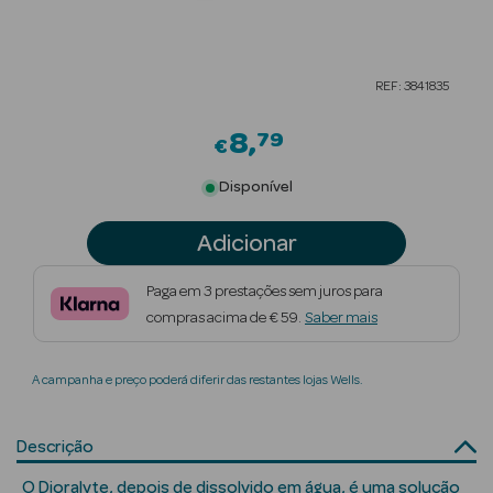
Beauty Season
Cuidados de
REF: 3841835
Cabelo
8
79
Beauty Season
€
Maquilhagem
Disponível
Beauty Season
Adicionar
Maquilhagem
Luxo
Paga em 3 prestações sem juros para
compras acima de € 59.
Saber mais
Beauty Season
Nutricosmética
A campanha e preço poderá diferir das restantes lojas Wells.
Beauty Season
Perfumes
Descrição
Beauty Season
O Dioralyte, depois de dissolvido em água, é uma solução