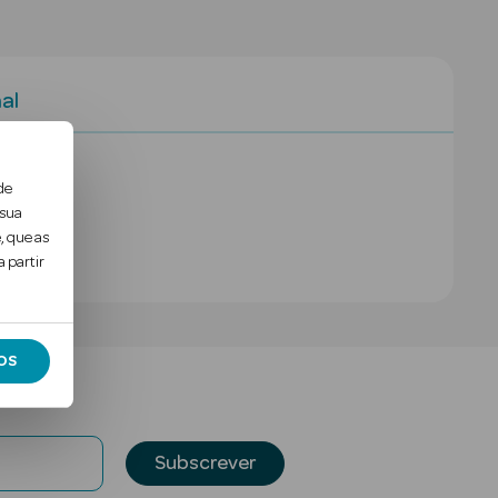
al
de
 sua
, que as
 partir
OS
Subscrever