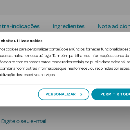
tra-indicações
Ingredientes
Nota adicion
ebsite utiliza cookies
om sabor a laranja com canela.
mos cookies para personalizar conteúdo e anúncios, fornecer funcionalidades 
ociais e analisar o nosso tráfego. Também partilhamos informações acerca da
ão do site com os nossos parceiros de redes sociais, de publicidade e de análise
ombinar com outras informações que lhes forneceu ou recolhidas por estes a
tilização dos respetivos serviços.
PERSONALIZAR
PERMITIR TOD
Digite o seu e-mail