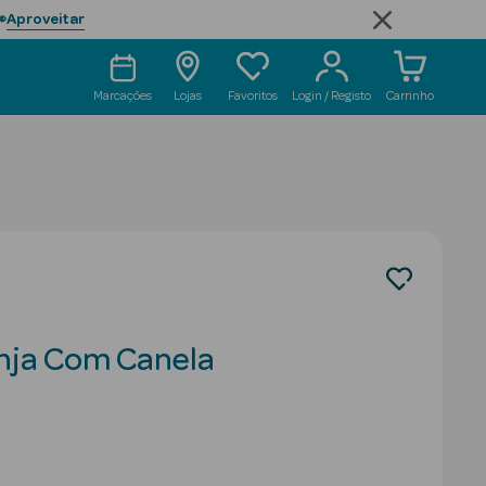
Aproveitar

Marcações
Lojas
Favoritos
Login / Registo
Carrinho
nja Com Canela