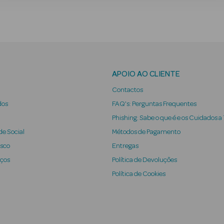
APOIO AO CLIENTE
Contactos
dos
FAQ's: Perguntas Frequentes
Phishing: Sabe o que é e os Cuidados a
e Social
Métodos de Pagamento
osco
Entregas
iços
Política de Devoluções
Política de Cookies