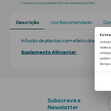
A campanha e preço poderá diferir das restantes lojas Wells.
Descrição
Uso Recomendado
Con
Este w
Infusão de plantas com efeito drenante c
Utiliza
redes s
Suplemento Alimentar
.
utilizaç
podem c
da sua u
Subscreva a
Newsletter