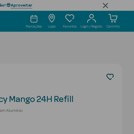
Aproveitar
ão! 😎
Marcações
Lojas
Favoritos
Login / Registo
Carrinho
y Mango 24H Refill
Sem Alumínio