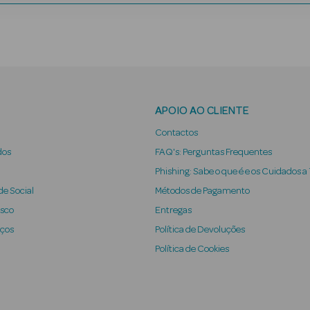
APOIO AO CLIENTE
Contactos
dos
FAQ's: Perguntas Frequentes
Phishing: Sabe o que é e os Cuidados a
e Social
Métodos de Pagamento
osco
Entregas
iços
Política de Devoluções
Política de Cookies