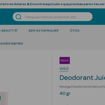
tetores Solares ☀️ Encontra aqui tudo o que precisas para o teu ver
K-BEAUTY 🌸
BEM-ESTAR MULHER
ÓTICA
esodorizantes
Novo
Wild
Deodorant Juic
Recarga Desodorizante Natural 
40 gr