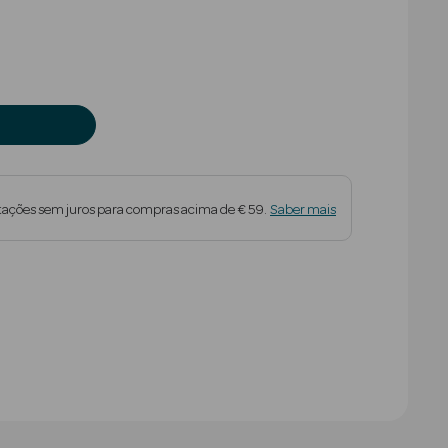
uced from
tações sem juros para compras acima de € 59.
Saber mais