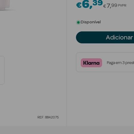
6
39
€
Price red
7
99
PVPR
€
Disponível
Adicionar
Paga em 3 pres
REF: 8842075