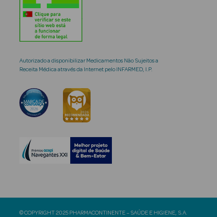
Autorizado a disponibilizar Medicamentos Não Sujeitos a
Receita Médica através da Internet pelo INFARMED, I.P.
© COPYRIGHT 2025 PHARMACONTINENTE – SAÚDE E HIGIENE, S.A.