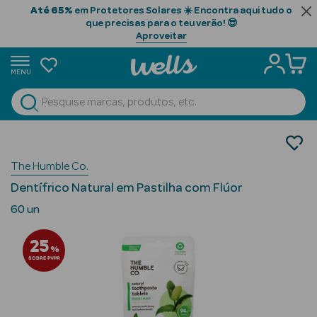
Até 65%
em Protetores Solares ☀️ Encontra aqui tudo o
que precisas para o teu verão! 😎
Aproveitar
MENU
portunidades
Ver Tudo
Home
Beauty Season
Beauty Season
The Humble Co.
Cabelo
Dentífrico Natural em Pastilha com Flúor
Profissional
60 un
Beauty Season
25
Cosmética
%
SOBRE PVPR
Beauty Season
Cosmética
Luxo