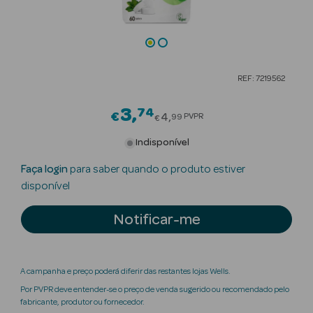
Beauty Season
Cuidados de
Cabelo
REF: 7219562
Beauty Season
Maquilhagem
3
74
Price reduced from
€
4
PVPR
99
€
Beauty Season
Indisponível
Maquilhagem
Faça login
para saber quando o produto estiver
Luxo
disponível
Beauty Season
Notificar-me
Nutricosmética
Beauty Season
Perfumes
A campanha e preço poderá diferir das restantes lojas Wells.
Por PVPR deve entender-se o preço de venda sugerido ou recomendado pelo
Beauty Season
fabricante, produtor ou fornecedor.