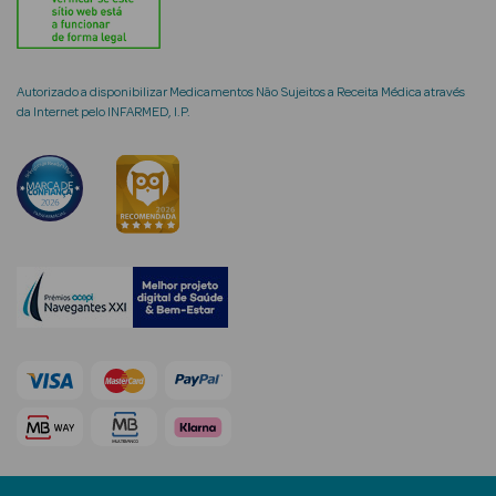
Autorizado a disponibilizar Medicamentos Não Sujeitos a Receita Médica através
da Internet pelo INFARMED, I.P.
mética Rosto e
Ver Tudo
Cosmética
Rosto
Hidratantes
Séruns Faciais
Creme de Olhos
Anti-
envelhecimento