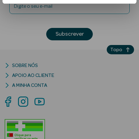
Digite o seu e-mail
Subscrever
Topo
Ver Tudo
SOBRE NÓS
Solares
APOIO AO CLIENTE
Corpo
A MINHA CONTA
Rosto
Lábios
Solares Bebé e
Criança