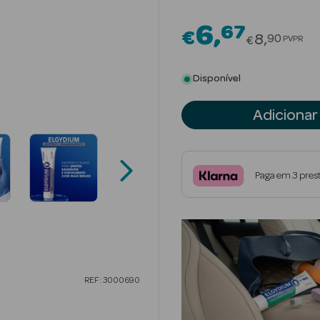
6
67
€
Price red
8
90
PVPR
€
Disponível
Adicionar
Paga em 3 pres
REF: 3000690