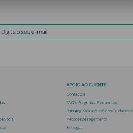
Digite o seu e-mail
APOIO AO CLIENTE
Contactos
dos
FAQ's: Perguntas Frequentes
Phishing: Sabe o que é e os Cuidados a
e Social
Métodos de Pagamento
osco
Entregas