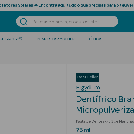
tetores Solares ☀️ Encontra aqui tudo o que precisas para o teu ver
K-BEAUTY 🌸
BEM-ESTAR MULHER
ÓTICA
Best Seller
Elgydium
Dentífrico Br
Micropulveriz
Pasta de Dentes -73% de Manch
75 ml