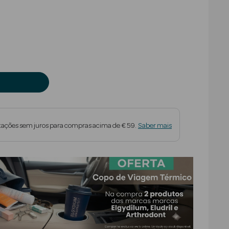
uced from
tações sem juros para compras acima de € 59.
Saber mais