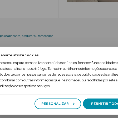
elo fabricante, produtor ou fornecedor.
ebsite utiliza cookies
tra-indicações
Ingredientes
mos cookies para personalizar conteúdo e anúncios, fornecer funcionalidades 
ociais e analisar o nosso tráfego. Também partilhamos informações acerca da
ão do site com os nossos parceiros de redes sociais, de publicidade e de análise
a a eliminar as manchas à superfície dos dentes,
ombinar com outras informações que lhes forneceu ou recolhidas por estes a
ra e luminosidade dos dentes resultante de uma de
tilização dos respetivos serviços.
.
PERSONALIZAR
PERMITIR TOD