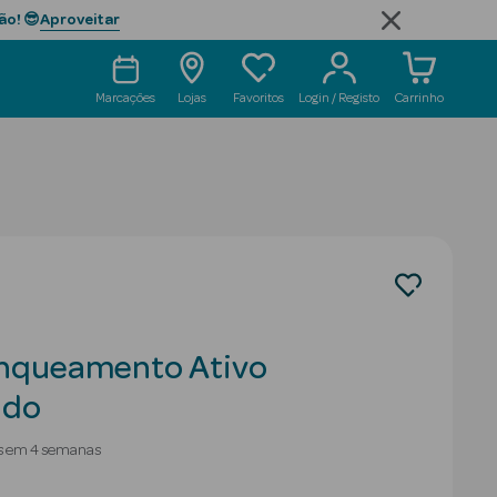
Aproveitar
ão! 😎
Marcações
Lojas
Favoritos
Login / Registo
Carrinho
anqueamento Ativo
ado
as em 4 semanas