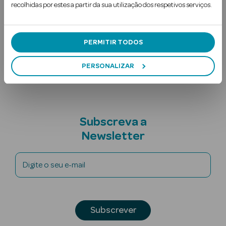
recolhidas por estes a partir da sua utilização dos respetivos serviços.
Uso Recomendado
Ingredientes
PERMITIR TODOS
Nota adicional
PERSONALIZAR
Ver Tudo
Solares
Subscreva a
Corpo
Newsletter
Rosto
Digite o seu e-mail
Lábios
Solares Bebé e
Subscrever
Criança