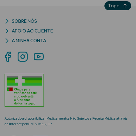
Topo
SOBRE NÓS
APOIO AO CLIENTE
mética Rosto e
A MINHA CONTA
Ver Tudo
Cosmética
Rosto
Hidratantes
Séruns Faciais
Creme de Olhos
Autorizado a disponibilizar Medicamentos Não Sujeitos a Receita Médica através
Anti-
da Internet pelo INFARMED, I.P.
envelhecimento