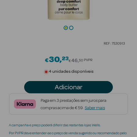
Beauty Season
Cuidados de
Cabelo
Beauty Season
REF: 7530913
Maquilhagem
30
23
Price reduced from
€
Beauty Season
46
PVPR
50
€
Maquilhagem
4 unidades disponíveis
Luxo
Adicionar
Beauty Season
Nutricosmética
Paga em 3 prestações sem juros para
compras acima de € 59.
Saber mais
Beauty Season
Perfumes
A campanha e preço poderá diferir das restantes lojas Wells.
Beauty Season
Por PVPR deve entender-se o preço de venda sugerido ou recomendado pelo