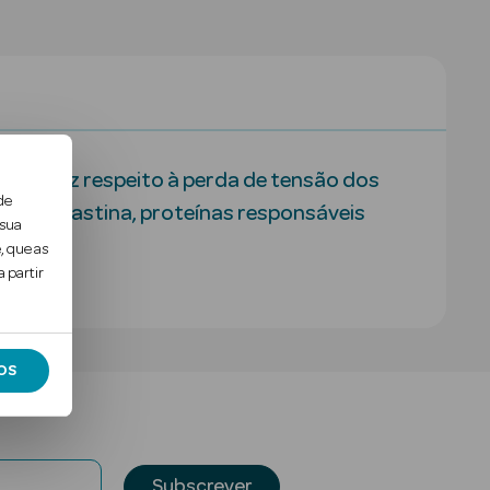
cidez diz respeito à perda de tensão dos
de
nio e elastina, proteínas responsáveis
 sua
, que as
 partir
OS
Subscrever