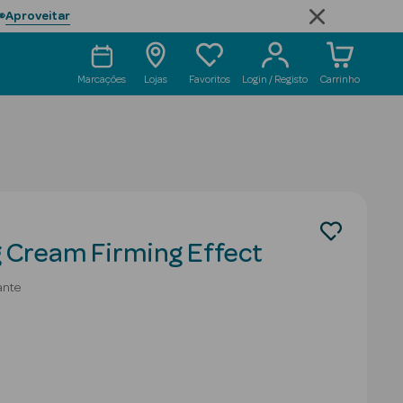
Aproveitar

Marcações
Lojas
Favoritos
Login / Registo
Carrinho
g Cream Firming Effect
ante