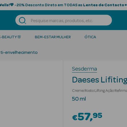
Wells!
💙 -20% Desconto Direto em TODAS as
Lentes de Contacto

K-BEAUTY 🌸
BEM-ESTAR MULHER
ÓTICA
ti-envelhecimento
Sesderma
Daeses Lifitin
Creme Rosto Lifting Ação Refirm
50 ml
57
95
€