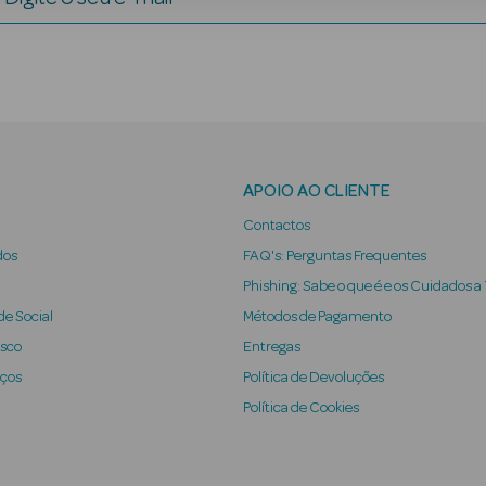
APOIO AO CLIENTE
Contactos
dos
FAQ's: Perguntas Frequentes
Phishing: Sabe o que é e os Cuidados a
e Social
Métodos de Pagamento
osco
Entregas
iços
Política de Devoluções
Política de Cookies