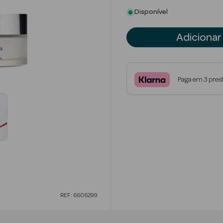
Disponível
Adicionar
Paga em 3 pres
REF: 6606299