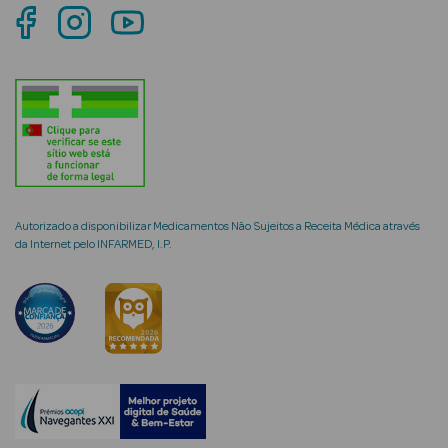
mética Rosto e
Ver Tudo
Cosmética
Rosto
Autorizado a disponibilizar Medicamentos Não Sujeitos a Receita Médica através
da Internet pelo INFARMED, I.P.
Hidratantes
Séruns Faciais
Creme de Olhos
Anti-
envelhecimento