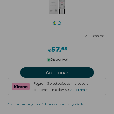
Beauty Season
Cuidados de
Cabelo
Beauty Season
REF: 6606296
Maquilhagem
57
95
€
Beauty Season
Maquilhagem
Disponível
Luxo
Adicionar
Beauty Season
Nutricosmética
Paga em 3 prestações sem juros para
compras acima de € 59.
Saber mais
Beauty Season
Perfumes
A campanha e preço poderá diferir das restantes lojas Wells.
Beauty Season