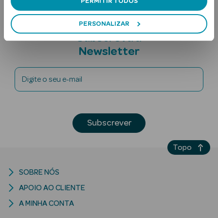
PERMITIR TODOS
PERSONALIZAR
Subscreva a
Newsletter
Digite o seu e-mail
Ver Tudo
Solares
Subscrever
Corpo
Topo
Rosto
Lábios
SOBRE NÓS
APOIO AO CLIENTE
Solares Bebé e
Criança
A MINHA CONTA