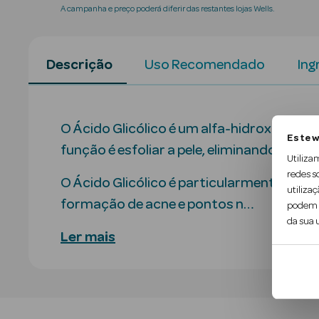
A campanha e preço poderá diferir das restantes lojas Wells.
Descrição
Uso Recomendado
Ing
O Ácido Glicólico é um alfa-hidroxiácido
Este w
função é esfoliar a pele, eliminando as po
Utiliza
redes s
O Ácido Glicólico é particularmente adeq
utilizaç
formação de acne e pontos n…
podem c
da sua u
Ler mais