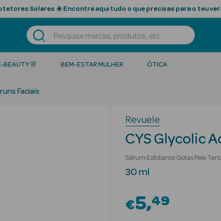
tetores Solares ☀️ Encontra aqui tudo o que precisas para o teu ver
K-BEAUTY 🌸
BEM-ESTAR MULHER
ÓTICA
runs Faciais
Revuele
CYS Glycolic A
Sérum Esfoliante Gotas Pele Ten
30 ml
5
49
€