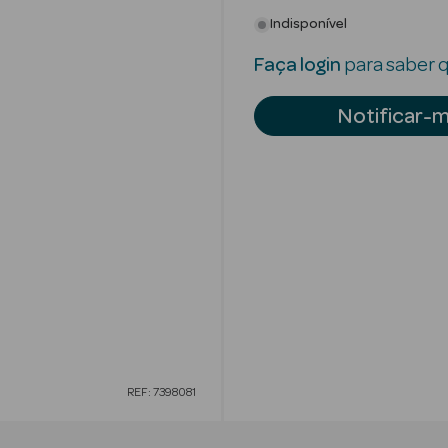
Indisponível
Faça login
para saber q
Notificar-
REF: 7398081