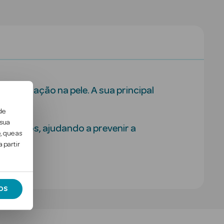
penetração na pele. A sua principal
de
 sua
os poros, ajudando a prevenir a
, que as
 partir
OS