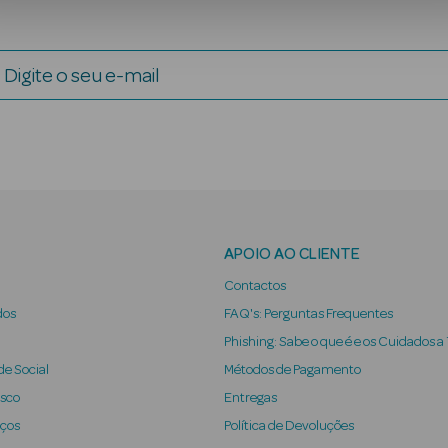
Digite o seu e-mail
APOIO AO CLIENTE
Contactos
dos
FAQ's: Perguntas Frequentes
Phishing: Sabe o que é e os Cuidados a
e Social
Métodos de Pagamento
osco
Entregas
iços
Política de Devoluções