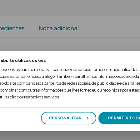
redientes
Nota adicional
 (AHA) com uma pequena molécula que permite a sua 
ebsite utiliza cookies
ntes entre as células mortas.
mos cookies para personalizar conteúdo e anúncios, fornecer funcionalidades 
ociais e analisar o nosso tráfego. Também partilhamos informações acerca da
uado a peles com tendência a acne, pois desobstrui 
ão do site com os nossos parceiros de redes sociais, de publicidade e de análise
ombinar com outras informações que lhes forneceu ou recolhidas por estes a
tilização dos respetivos serviços.
PERSONALIZAR
PERMITIR TOD