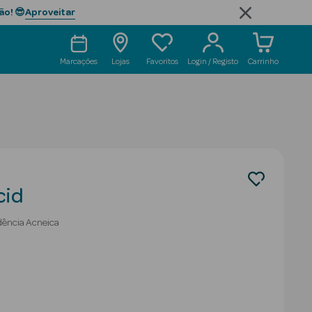
Aproveitar
ão! 😎
Marcações
Lojas
Favoritos
Login / Registo
Carrinho
cid
dência Acneica