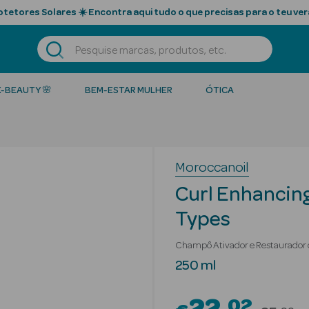
tetores Solares ☀️ Encontra aqui tudo o que precisas para o teu ver
K-BEAUTY 🌸
BEM-ESTAR MULHER
ÓTICA
Moroccanoil
Curl Enhancing
Types
Champô Ativador e Restaurador 
250 ml
02