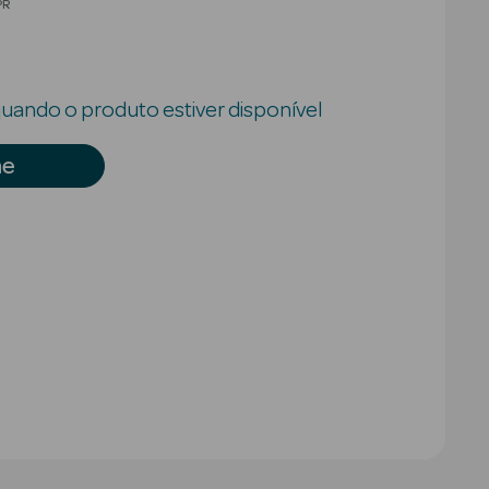
educed from
PR
uando o produto estiver disponível
me