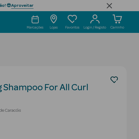
Aproveitar
ão! 😎
Marcações
Lojas
Favoritos
Login / Registo
Carrinho
 Shampoo For All Curl
de Caracóis