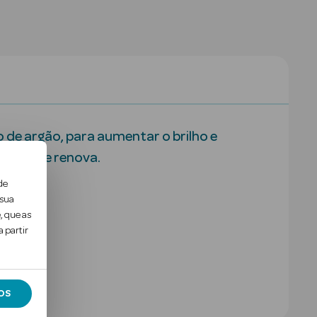
 de argão, para aumentar o brilho e
ntrola e renova.
de
 sua
, que as
 partir
OS