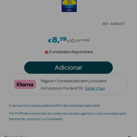
Beauty Season
Cuidados de
REF: 4495057
Cabelo
8
39
Price reduced from
Beauty Season
€
10
PVPR
49
€
Maquilhagem
2 unidades disponíveis
Beauty Season
Adicionar
Maquilhagem
Luxo
Paga em 3 prestações sem juros para
compras acima de € 59.
Saber mais
Beauty Season
Nutricosmética
A campanha e preço poderá diferir das restantes lojas Wells.
Beauty Season
Por PVPR deve entender-se o preço de venda sugerido ou recomendado pelo
Perfumes
fabricante, produtor ou fornecedor.
Beauty Season