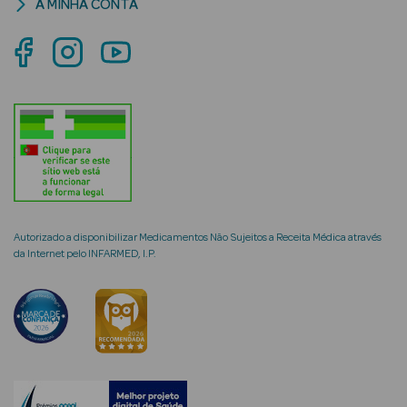
A MINHA CONTA
mética Rosto e
Ver Tudo
Cosmética
Rosto
Autorizado a disponibilizar Medicamentos Não Sujeitos a Receita Médica através
Hidratantes
da Internet pelo INFARMED, I.P.
Séruns Faciais
Creme de Olhos
Anti-
envelhecimento