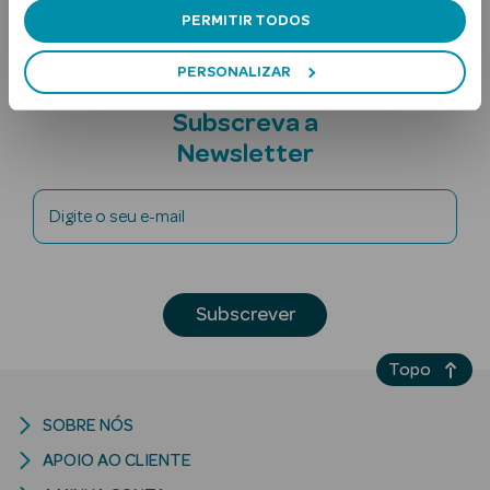
PERMITIR TODOS
PERSONALIZAR
Subscreva a
Newsletter
Ver Tudo
Digite o seu e-mail
Solares
Corpo
Subscrever
Rosto
Topo
Lábios
SOBRE NÓS
Solares Bebé e
Criança
APOIO AO CLIENTE