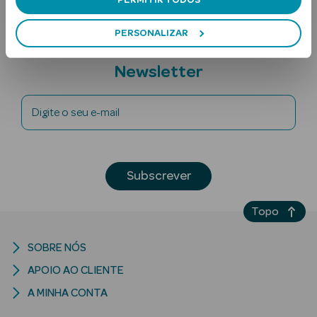
PERSONALIZAR
Subscreva a
Newsletter
Digite o seu e-mail
Ver Tudo
Solares
Subscrever
Corpo
Topo
Rosto
Lábios
SOBRE NÓS
APOIO AO CLIENTE
Solares Bebé e
A MINHA CONTA
Criança