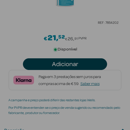
Beauty Season
Cuidados de
REF: 7854202
Cabelo
21
52
Price reduced from
Beauty Season
€
26
PVPR
91
€
Maquilhagem
Disponível
Beauty Season
Adicionar
Maquilhagem
Luxo
Paga em 3 prestações sem juros para
compras acima de € 59.
Saber mais
Beauty Season
Nutricosmética
A campanha e preço poderá diferir das restantes lojas Wells.
Beauty Season
Por PVPR deve entender-se o preço de venda sugerido ou recomendado pelo
Perfumes
fabricante, produtor ou fornecedor.
Beauty Season