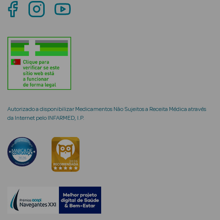
mética Rosto e
Ver Tudo
Cosmética
Autorizado a disponibilizar Medicamentos Não Sujeitos a Receita Médica através
Rosto
da Internet pelo INFARMED, I.P.
Hidratantes
Séruns Faciais
Creme de Olhos
Anti-
envelhecimento