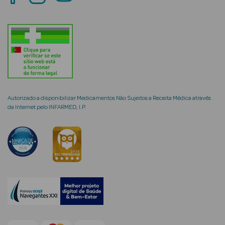
mética Rosto e
Ver Tudo
Autorizado a disponibilizar Medicamentos Não Sujeitos a Receita Médica através
Cosmética
da Internet pelo INFARMED, I.P.
Rosto
Hidratantes
Séruns Faciais
Creme de Olhos
Anti-
envelhecimento