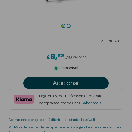
Beauty Season
Cuidados de
Cabelo
Beauty Season
REF: 7101438
Maquilhagem
9
22
Price reduced from
€
10
PVPR
24
Beauty Season
€
Maquilhagem
Disponível
Luxo
Adicionar
Beauty Season
Nutricosmética
Paga em 3 prestações sem juros para
compras acima de € 59.
Saber mais
Beauty Season
Perfumes
A campanha e preço poderá diferir das restantes lojas Wells.
Beauty Season
Por PVPR deve entender-se o preço de venda sugerido ou recomendado pelo