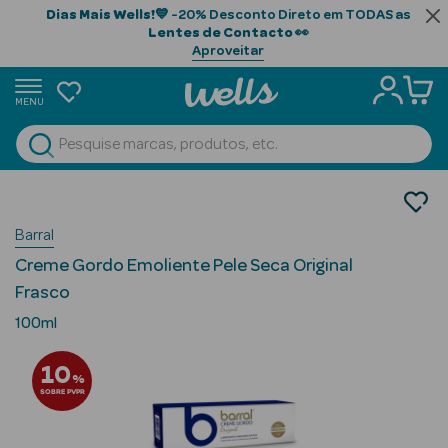
Dias Mais Wells!
💙 -20% Desconto Direto em TODAS as
Lentes de Contacto
👀
Aproveitar
MENU
portunidades
Ver Tudo
Beauty Season
Cosmética Rosto e Corpo
Cosmética Corpo
Beauty Season
Barral
Hidratantes
Cabelo
Creme Gordo Emoliente Pele Seca Original
Profissional
Frasco
Beauty Season
100ml
Cosmética
10
%
Beauty Season
SOBRE PVPR
Cosmética
Luxo