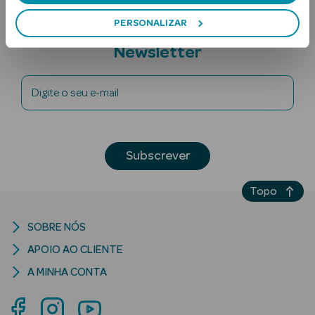
PERSONALIZAR
Subscreva a
Newsletter
Digite o seu e-mail
Ver Tudo
Solares
Subscrever
Corpo
Topo
Rosto
SOBRE NÓS
Lábios
APOIO AO CLIENTE
A MINHA CONTA
Solares Bebé e
Criança