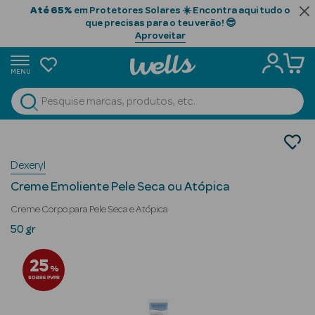
Até 65%
em Protetores Solares ☀️ Encontra aqui tudo o
que precisas para o teu verão! 😎
Aproveitar
MENU
portunidades
Ver Tudo
Beauty Season
Cosmética Rosto e Corpo
Cosmética Rosto
Beauty Season
Dexeryl
Hidratantes
Cabelo
Creme Emoliente Pele Seca ou Atópica
Profissional
Creme Corpo para Pele Seca e Atópica
Beauty Season
50 gr
Cosmética
25
%
Beauty Season
SOBRE PVPR
Cosmética
Luxo