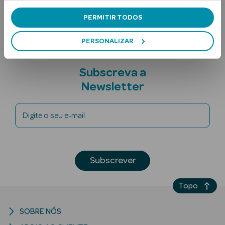
Nota adicional
PERMITIR TODOS
PERSONALIZAR
Subscreva a
Newsletter
Ver Tudo
Solares
Digite o seu e-mail
Corpo
Rosto
Subscrever
Lábios
Topo
Solares Bebé e
Criança
SOBRE NÓS