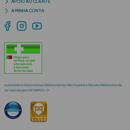
APOIO AO CLIENTE
A MINHA CONTA
mética Rosto e
Ver Tudo
Cosmética
Rosto
Hidratantes
Autorizado a disponibilizar Medicamentos Não Sujeitos a Receita Médica através
da Internet pelo INFARMED, I.P.
Séruns Faciais
Creme de Olhos
Anti-
envelhecimento