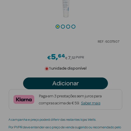
Beauty Season
Cuidados de
Cabelo
Beauty Season
REF: 6037907
Maquilhagem
5
64
Price reduced from
€
Beauty Season
7
PVPR
52
€
Maquilhagem
1 unidade disponível
Luxo
Adicionar
Beauty Season
Nutricosmética
Paga em 3 prestações sem juros para
compras acima de € 59.
Saber mais
Beauty Season
Perfumes
A campanha e preço poderá diferir das restantes lojas Wells.
Beauty Season
Por PVPR deve entender-se o preço de venda sugerido ou recomendado pelo