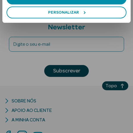
PERSONALIZAR
Subscreva a
Newsletter
Digite o seu e-mail
Ver Tudo
Solares
Subscrever
Corpo
Topo
Rosto
SOBRE NÓS
Lábios
APOIO AO CLIENTE
Solares Bebé e
A MINHA CONTA
Criança