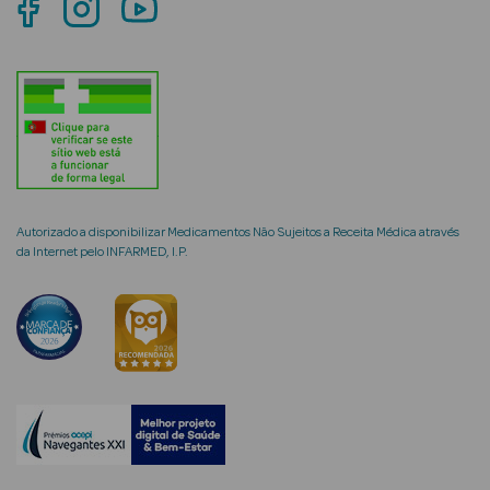
mética Rosto e
Ver Tudo
Cosmética
Autorizado a disponibilizar Medicamentos Não Sujeitos a Receita Médica através
Rosto
da Internet pelo INFARMED, I.P.
Hidratantes
Séruns Faciais
Creme de Olhos
Anti-
envelhecimento