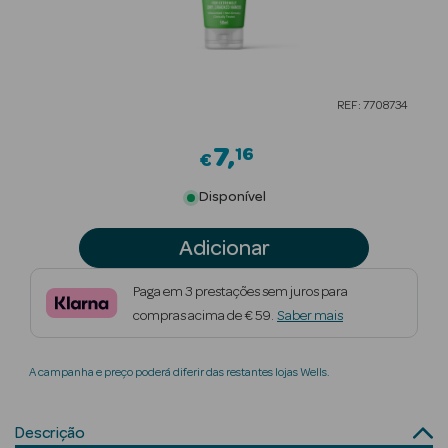
Beauty Season
Cuidados de
Cabelo
REF: 7708734
Beauty Season
7
Maquilhagem
16
€
Beauty Season
Disponível
Maquilhagem
Adicionar
Luxo
Beauty Season
Paga em 3 prestações sem juros para
Nutricosmética
compras acima de € 59.
Saber mais
Beauty Season
A campanha e preço poderá diferir das restantes lojas Wells.
Perfumes
Beauty Season
Descrição