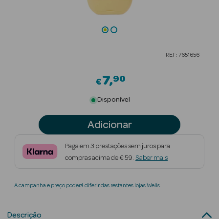
Beauty Season
Cuidados de
Cabelo
REF: 7651656
Beauty Season
Maquilhagem
7
90
€
Beauty Season
Disponível
Maquilhagem
Luxo
Adicionar
Beauty Season
Paga em 3 prestações sem juros para
Nutricosmética
compras acima de € 59.
Saber mais
Beauty Season
A campanha e preço poderá diferir das restantes lojas Wells.
Perfumes
Beauty Season
Descrição