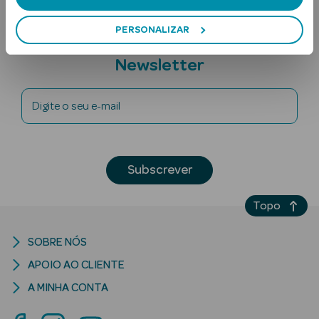
PERSONALIZAR
Subscreva a
Newsletter
Digite o seu e-mail
Ver Tudo
Solares
Subscrever
Corpo
Topo
Rosto
SOBRE NÓS
Lábios
APOIO AO CLIENTE
Solares Bebé e
A MINHA CONTA
Criança