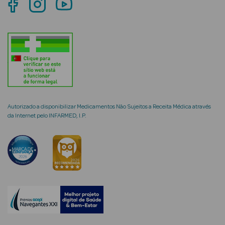
mética Rosto e
Ver Tudo
Cosmética
Autorizado a disponibilizar Medicamentos Não Sujeitos a Receita Médica através
Rosto
da Internet pelo INFARMED, I.P.
Hidratantes
Séruns Faciais
Creme de Olhos
Anti-
envelhecimento