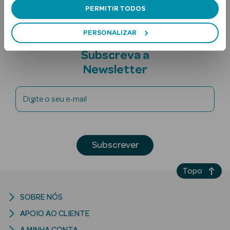
PERMITIR TODOS
PERSONALIZAR
Subscreva a
Newsletter
Ver Tudo
Digite o seu e-mail
Solares
Corpo
Subscrever
Rosto
Topo
Lábios
SOBRE NÓS
Solares Bebé e
APOIO AO CLIENTE
Criança