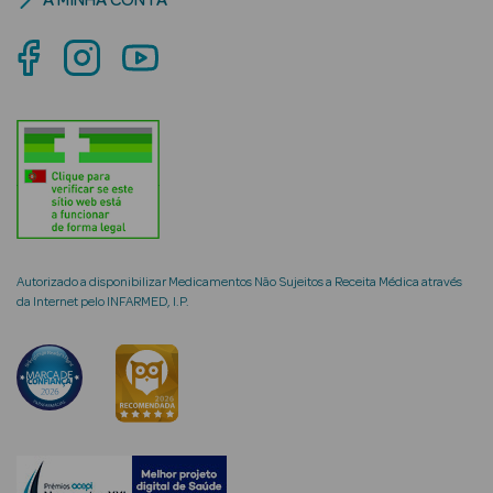
A MINHA CONTA
mética Rosto e
Ver Tudo
Cosmética
Rosto
Autorizado a disponibilizar Medicamentos Não Sujeitos a Receita Médica através
Hidratantes
da Internet pelo INFARMED, I.P.
Séruns Faciais
Creme de Olhos
Anti-
envelhecimento