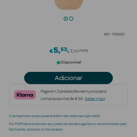
Beauty Season
Cuidados de
Cabelo
REF: 7651657
Beauty Season
Maquilhagem
5
53
Price reduced from
€
7
PVPR
90
€
Beauty Season
Disponível
Maquilhagem
Luxo
Adicionar
Beauty Season
Paga em 3 prestações sem juros para
Nutricosmética
compras acima de € 59.
Saber mais
Beauty Season
A campanha e preço poderá diferir das restantes lojas Wells.
Perfumes
Por PVPR deve entender-se o preço de venda sugerido ou recomendado pelo
fabricante, produtor ou fornecedor.
Beauty Season