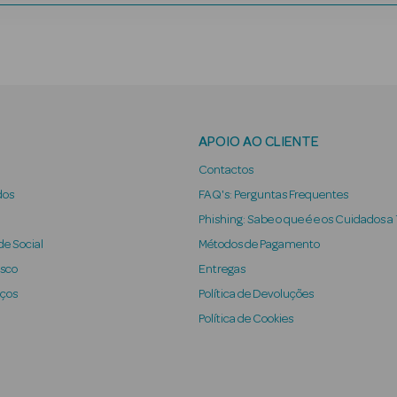
APOIO AO CLIENTE
Contactos
dos
FAQ's: Perguntas Frequentes
Phishing: Sabe o que é e os Cuidados a
e Social
Métodos de Pagamento
osco
Entregas
iços
Política de Devoluções
Política de Cookies