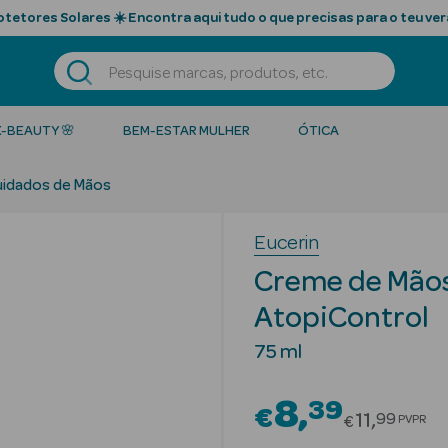
tetores Solares ☀️ Encontra aqui tudo o que precisas para o teu ver
K-BEAUTY 🌸
BEM-ESTAR MULHER
ÓTICA
idados de Mãos
Eucerin
Creme de Mãos
AtopiControl
75 ml
8
39
€
Price red
11
99
PVPR
€