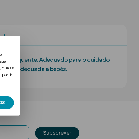
al
de
agem frequente. Adequado para o cuidado
 sua
, que as
rção e adequada a bebés.
 partir
OS
Subscrever