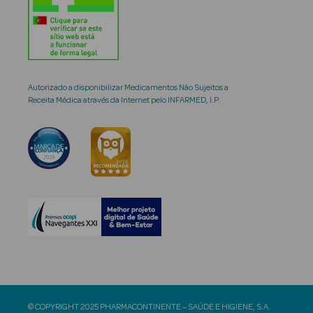
Autorizado a disponibilizar Medicamentos Não Sujeitos a
Receita Médica através da Internet pelo INFARMED, I.P.
© COPYRIGHT 2025 PHARMACONTINENTE – SAÚDE E HIGIENE, S.A.