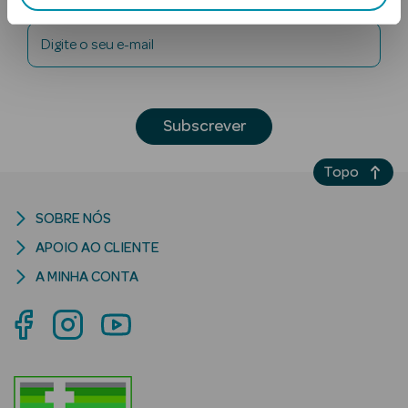
Digite o seu e-mail
Subscrever
Topo
Ver Tudo
Solares
SOBRE NÓS
Corpo
APOIO AO CLIENTE
Rosto
A MINHA CONTA
Lábios
Solares Bebé e
Criança