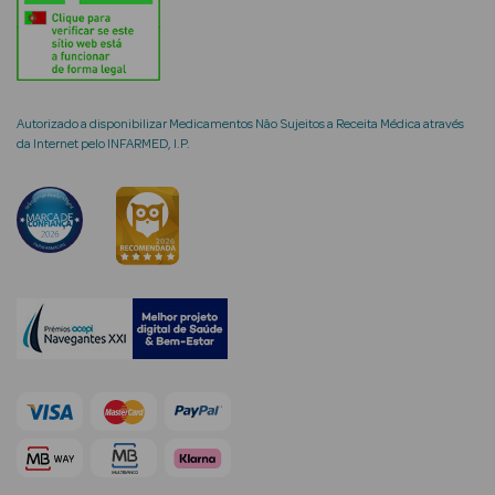
mética Rosto e
Autorizado a disponibilizar Medicamentos Não Sujeitos a Receita Médica através
da Internet pelo INFARMED, I.P.
Ver Tudo
Cosmética
Rosto
Hidratantes
Séruns Faciais
Creme de Olhos
Anti-
envelhecimento