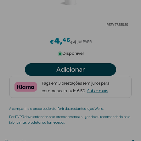
Beauty Season
Cuidados de
REF: 7755959
Cabelo
4
46
Price reduced from
Beauty Season
€
4
PVPR
95
€
Maquilhagem
Disponível
Beauty Season
Adicionar
Maquilhagem
Luxo
Paga em 3 prestações sem juros para
compras acima de € 59.
Saber mais
Beauty Season
Nutricosmética
A campanha e preço poderá diferir das restantes lojas Wells.
Beauty Season
Por PVPR deve entender-se o preço de venda sugerido ou recomendado pelo
Perfumes
fabricante, produtor ou fornecedor.
Beauty Season