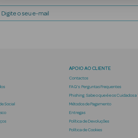
Digite o seu e-mail
APOIO AO CLIENTE
Contactos
dos
FAQ's: Perguntas Frequentes
Phishing: Sabe o que é e os Cuidados a
e Social
Métodos de Pagamento
osco
Entregas
iços
Política de Devoluções
Política de Cookies