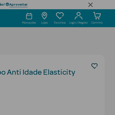
Aproveitar
ão! 😎
Marcações
Lojas
Favoritos
Login / Registo
Carrinho
 Anti Idade Elasticity
duced from