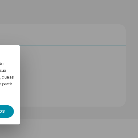
de
 sua
, que as
 partir
OS