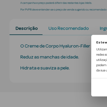
A campanha e preço poderá diferir das restantes lojas Wells.
Por PVPR deve entender-se o preço de venda sugerido ou recomendado p
Descrição
Uso Recomendado
Ing
Este w
O Creme de Corpo Hyaluron-Filler Elastici
Utiliza
redes s
Reduz as manchas de idade.
utilizaç
podem c
Hidrata e suaviza a pele.
da sua u