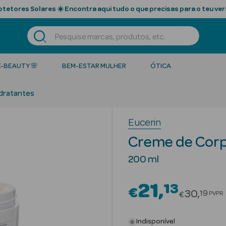
tetores Solares ☀️ Encontra aqui tudo o que precisas para o teu ver
K-BEAUTY 🌸
BEM-ESTAR MULHER
ÓTICA
dratantes
Eucerin
Creme de Corpo
200 ml
21
13
€
Price re
30
19
PVPR
€
Indisponível