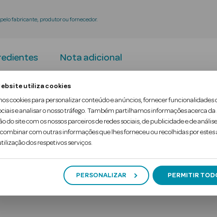
elo fabricante, produtor ou fornecedor.
redientes
Nota adicional
ebsite utiliza cookies
ty melhora a firmeza.
mos cookies para personalizar conteúdo e anúncios, fornecer funcionalidades 
ociais e analisar o nosso tráfego. Também partilhamos informações acerca da
ão do site com os nossos parceiros de redes sociais, de publicidade e de análise
ombinar com outras informações que lhes forneceu ou recolhidas por estes a
tilização dos respetivos serviços.
PERSONALIZAR
PERMITIR TOD