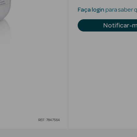
Faça login
para saber q
Notificar-
REF: 7847564