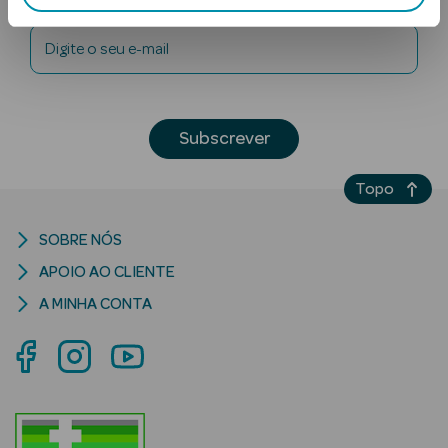
Digite o seu e-mail
Subscrever
Topo
Ver Tudo
Solares
SOBRE NÓS
Corpo
APOIO AO CLIENTE
Rosto
A MINHA CONTA
Lábios
Solares Bebé e
Criança