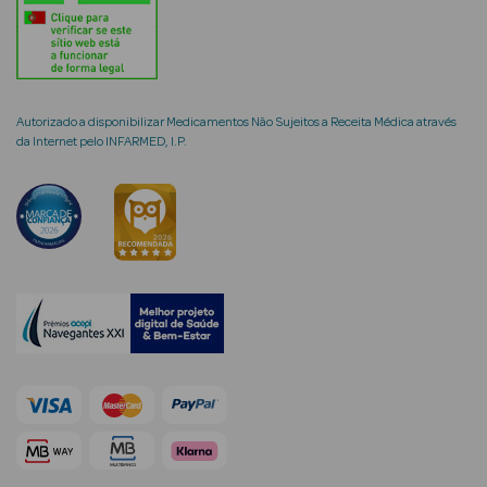
mética Rosto e
Autorizado a disponibilizar Medicamentos Não Sujeitos a Receita Médica através
da Internet pelo INFARMED, I.P.
Ver Tudo
Cosmética
Rosto
Hidratantes
Séruns Faciais
Creme de Olhos
Anti-
envelhecimento