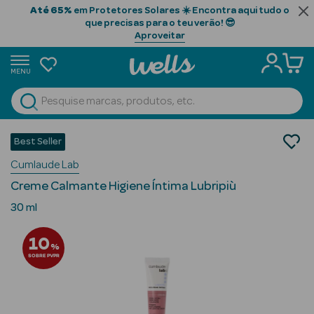
Até 65%
em Protetores Solares ☀️ Encontra aqui tudo o
que precisas para o teu verão! 😎
Aproveitar
MENU
portunidades
Ver Tudo
Beauty Season
Saúde
Best Seller
Higiene Íntima
Beauty Season
Cumlaude Lab
Hidratação
Cabelo
Creme Calmante Higiene Íntima Lubripiù
Profissional
30 ml
Beauty Season
10
Cosmética
%
SOBRE PVPR
Beauty Season
Cosmética
Luxo