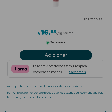
Beauty Season
Cuidados de
REF: 7706422
Cabelo
16
65
Price reduced from
Beauty Season
€
18
PVPR
50
€
Maquilhagem
Disponível
Beauty Season
Adicionar
Maquilhagem
Luxo
Paga em 3 prestações sem juros para
compras acima de € 59.
Saber mais
Beauty Season
Nutricosmética
A campanha e preço poderá diferir das restantes lojas Wells.
Beauty Season
Por PVPR deve entender-se o preço de venda sugerido ou recomendado pelo
Perfumes
fabricante, produtor ou fornecedor.
Beauty Season