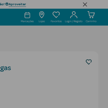
Aproveitar
ão! 😎
Marcações
Lojas
Favoritos
Login / Registo
Carrinho
ugas