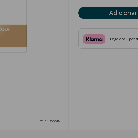
Adicionar
Paga em 3 pres
REF: 2055610