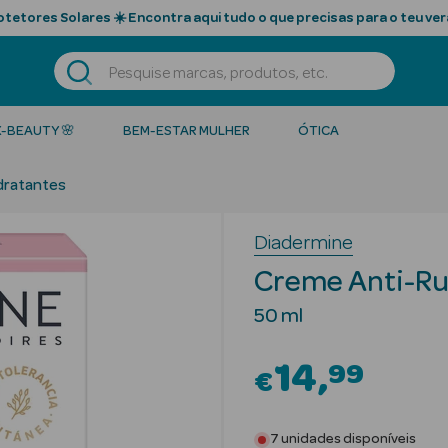
tetores Solares ☀️ Encontra aqui tudo o que precisas para o teu ver
K-BEAUTY 🌸
BEM-ESTAR MULHER
ÓTICA
dratantes
Diadermine
Creme Anti-R
50 ml
14
99
€
7 unidades disponíveis