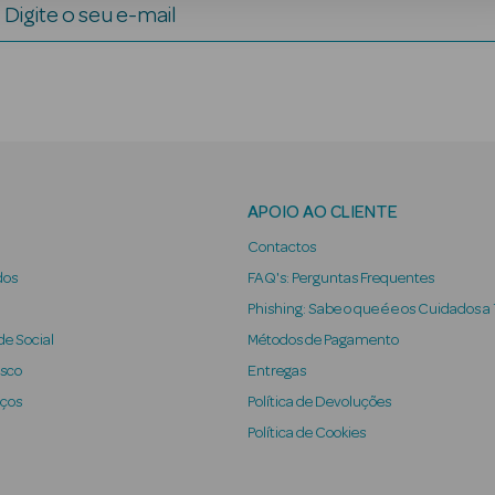
Digite o seu e-mail
APOIO AO CLIENTE
Contactos
dos
FAQ's: Perguntas Frequentes
Phishing: Sabe o que é e os Cuidados a
e Social
Métodos de Pagamento
osco
Entregas
iços
Política de Devoluções
Política de Cookies