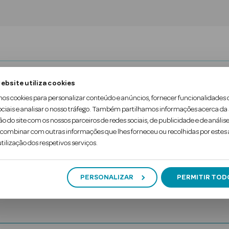
de, as rugas de expressão se vão transformando em
ebsite utiliza cookies
mos cookies para personalizar conteúdo e anúncios, fornecer funcionalidades 
hor forma de resolver estas “marcas do tempo” é a u
ociais e analisar o nosso tráfego. Também partilhamos informações acerca da
a a superfície da pele durante o dia, atingindo as r
ão do site com os nossos parceiros de redes sociais, de publicidade e de análise
ombinar com outras informações que lhes forneceu ou recolhidas por estes a
tilização dos respetivos serviços.
PERSONALIZAR
PERMITIR TOD