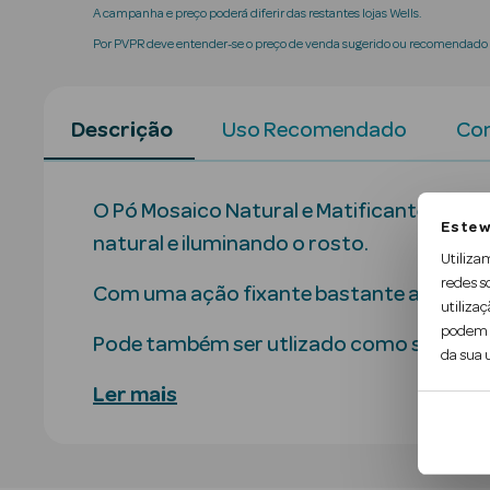
A campanha e preço poderá diferir das restantes lojas Wells.
Por PVPR deve entender-se o preço de venda sugerido ou recomendado p
Descrição
Uso Recomendado
Con
O Pó Mosaico Natural e Matificante Cou
Este w
natural e iluminando o rosto.
Utiliza
redes s
Com uma ação fixante bastante alta, cons
utilizaç
podem c
Pode também ser utlizado como sombra p
da sua u
Ler mais