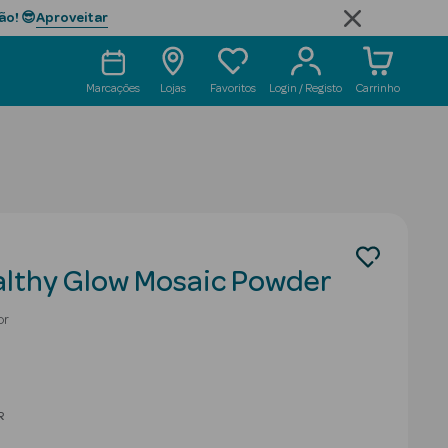
Aproveitar
ão! 😎
Marcações
Lojas
Favoritos
Login / Registo
Carrinho
lthy Glow Mosaic Powder
or
educed from
R