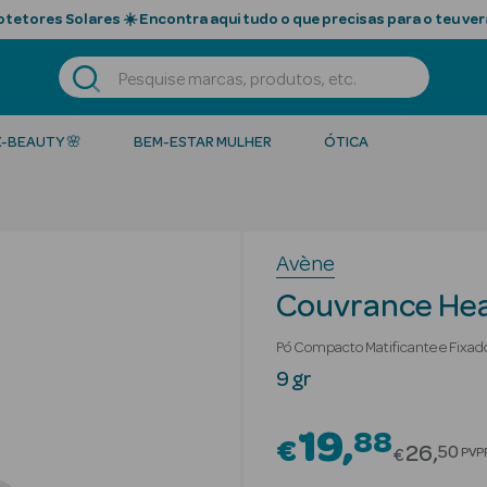
tetores Solares ☀️ Encontra aqui tudo o que precisas para o teu ver
K-BEAUTY 🌸
BEM-ESTAR MULHER
ÓTICA
Avène
Couvrance Hea
Pó Compacto Matificante e Fixad
9 gr
19
88
€
Price r
26
50
PVP
€