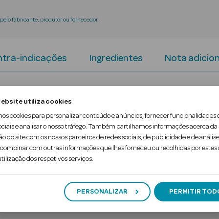
elo fabricante, produtor ou fornecedor.
tra-indicações
Ingredientes
Nota adicion
vrance da Avène, matifica e fixa a maquilhagem, p
ebsite utiliza cookies
mos cookies para personalizar conteúdo e anúncios, fornecer funcionalidades 
ociais e analisar o nosso tráfego. Também partilhamos informações acerca da
egue resistir à água e ao suor, oferecendo uma pelí
ão do site com os nossos parceiros de redes sociais, de publicidade e de análise
ombinar com outras informações que lhes forneceu ou recolhidas por estes a
ara os olhos e como base de …
tilização dos respetivos serviços.
PERSONALIZAR
PERMITIR TOD