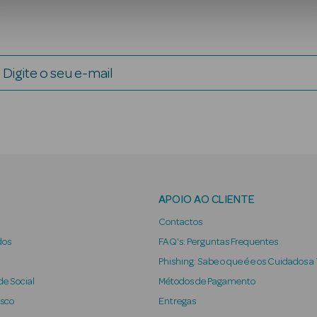
Digite o seu e-mail
APOIO AO CLIENTE
Contactos
dos
FAQ's: Perguntas Frequentes
Phishing: Sabe o que é e os Cuidados a
e Social
Métodos de Pagamento
osco
Entregas