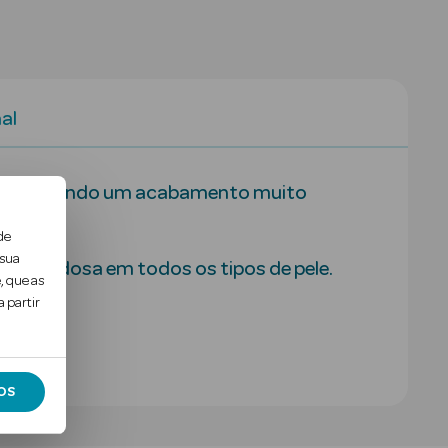
al
roporcionando um acabamento muito
de
 sua
cula sedosa em todos os tipos de pele.
, que as
 partir
OS