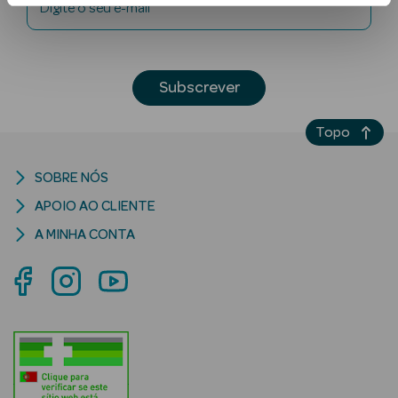
Digite o seu e-mail
Subscrever
Topo
Ver Tudo
SOBRE NÓS
Solares
APOIO AO CLIENTE
Corpo
A MINHA CONTA
Rosto
Lábios
Solares Bebé e
Criança