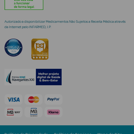
Autorizado a disponibilizar Medicamentos Não Sujeitos a Receita Médica através
da Internet pelo INFARMED, I.P.
mética Rosto e
Ver Tudo
Cosmética
Rosto
Hidratantes
Séruns Faciais
Creme de Olhos
Anti-
envelhecimento