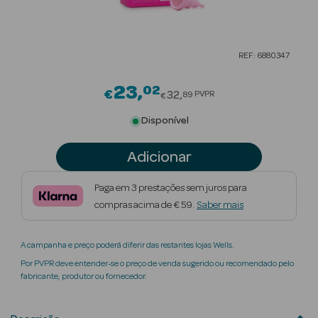
Beauty Season
Cuidados de
REF: 6880347
Cabelo
23
02
Price reduced from
Beauty Season
€
32
PVPR
89
€
Maquilhagem
Disponível
Beauty Season
Adicionar
Maquilhagem
Luxo
Paga em 3 prestações sem juros para
compras acima de € 59.
Saber mais
Beauty Season
Nutricosmética
A campanha e preço poderá diferir das restantes lojas Wells.
Beauty Season
Por PVPR deve entender-se o preço de venda sugerido ou recomendado pelo
Perfumes
fabricante, produtor ou fornecedor.
Beauty Season