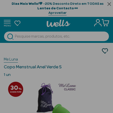
Dias Mais Wells!
💙 -20% Desconto Direto em TODAS as
Lentes de Contacto
👀
Aproveitar
MENU
portunidades
Ver Tudo
Beauty Season
Saúde
Higiene Íntima
Beauty Season
Me Luna
Copos Menstruais
Cabelo
Copo Menstrual Anel Verde S
Profissional
1 un
Beauty Season
30
Cosmética
%
SOBRE PVPR
Beauty Season
Cosmética
Luxo