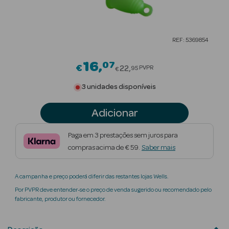
Beauty Season
Cuidados de
REF: 5369854
Cabelo
16
07
Price reduced from
Beauty Season
€
22
PVPR
95
€
Maquilhagem
3 unidades disponíveis
Beauty Season
Adicionar
Maquilhagem
Luxo
Paga em 3 prestações sem juros para
compras acima de € 59.
Saber mais
Beauty Season
Nutricosmética
A campanha e preço poderá diferir das restantes lojas Wells.
Beauty Season
Por PVPR deve entender-se o preço de venda sugerido ou recomendado pelo
Perfumes
fabricante, produtor ou fornecedor.
Beauty Season