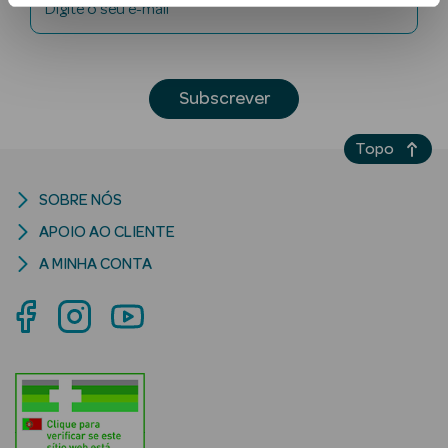
Digite o seu e-mail
Subscrever
Topo
Ver Tudo
SOBRE NÓS
Solares
APOIO AO CLIENTE
Corpo
A MINHA CONTA
Rosto
Lábios
Solares Bebé e
Criança