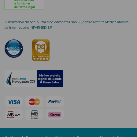
Autorizado a disponibilizar Medicamentos Não Sujeitos a Receita Médica através
da Internet pelo INFARMED, I.P.
mética Rosto e
Ver Tudo
Cosmética
Rosto
Hidratantes
Séruns Faciais
Creme de Olhos
Anti-
envelhecimento