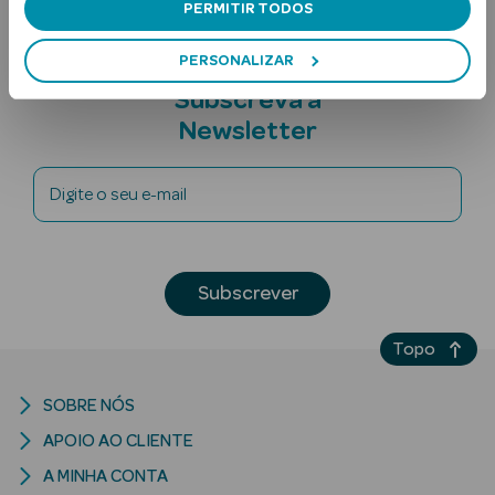
PERMITIR TODOS
PERSONALIZAR
Subscreva a
Newsletter
Digite o seu e-mail
Ver Tudo
Solares
Corpo
Subscrever
Rosto
Topo
Lábios
SOBRE NÓS
Solares Bebé e
APOIO AO CLIENTE
Criança
A MINHA CONTA