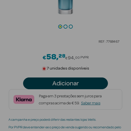
Beauty Season
Cuidados de
Cabelo
Beauty Season
REF: 7768467
Maquilhagem
58
28
Price reduced from
€
Beauty Season
94
PVPR
00
€
Maquilhagem
7 unidades disponíveis
Luxo
Adicionar
Beauty Season
Nutricosmética
Paga em 3 prestações sem juros para
compras acima de € 59.
Saber mais
Beauty Season
Perfumes
A campanha e preço poderá diferir das restantes lojas Wells.
Beauty Season
Por PVPR deve entender-se o preço de venda sugerido ou recomendado pelo