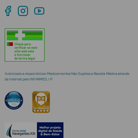
mética Rosto e
Ver Tudo
Cosmética
Rosto
Autorizado a disponibilizar Medicamentos Não Sujeitos a Receita Médica através
da Internet pelo INFARMED, I.P.
Hidratantes
Séruns Faciais
Creme de Olhos
Anti-
envelhecimento