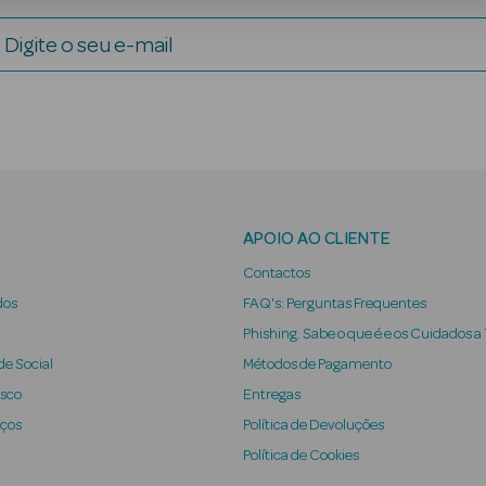
Digite o seu e-mail
APOIO AO CLIENTE
Contactos
dos
FAQ's: Perguntas Frequentes
Phishing: Sabe o que é e os Cuidados a
e Social
Métodos de Pagamento
osco
Entregas
iços
Política de Devoluções
Política de Cookies