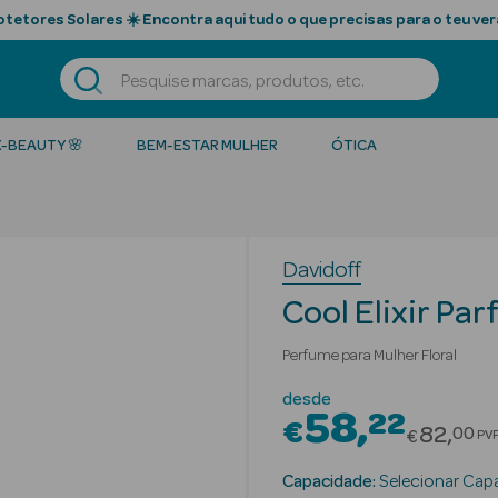
tetores Solares ☀️ Encontra aqui tudo o que precisas para o teu ver
K-BEAUTY 🌸
BEM-ESTAR MULHER
ÓTICA
Davidoff
Cool Elixir Pa
Perfume para Mulher Floral
desde
58
22
€
Price r
82
00
€
PV
Capacidade:
Selecionar Cap