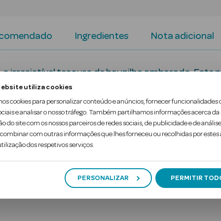
ecomendado
Ingredientes
Nota adicional
, o irresistível tesouro de baunilha ambarado. Est
re que expressa sensualidade e preciosidade.
ebsite utiliza cookies
mos cookies para personalizar conteúdo e anúncios, fornecer funcionalidades 
ela baunilha intrigante, pelo jasmim delicado e pe
ociais e analisar o nosso tráfego. Também partilhamos informações acerca da
ão do site com os nossos parceiros de redes sociais, de publicidade e de análise
ombinar com outras informações que lhes forneceu ou recolhidas por estes a
tilização dos respetivos serviços.
PERSONALIZAR
PERMITIR TOD