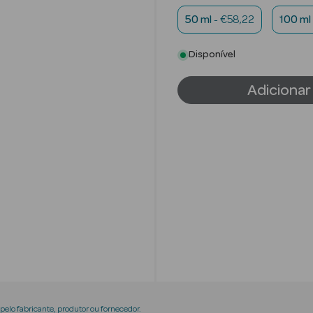
50 ml
- €58,22
100 ml
Disponível
Adicionar
elo fabricante, produtor ou fornecedor.