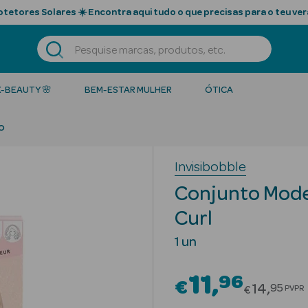
tetores Solares ☀️ Encontra aqui tudo o que precisas para o teu ver
K-BEAUTY 🌸
BEM-ESTAR MULHER
ÓTICA
o
Invisibobble
Conjunto Mode
Curl
1 un
11
96
€
Price re
14
95
PVPR
€