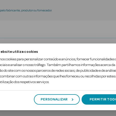
elo fabricante, produtor ou fornecedor.
nto de Modelação sem calor fácil de utilizar, feito 
ebsite utiliza cookies
mos cookies para personalizar conteúdo e anúncios, fornecer funcionalidades 
ociais e analisar o nosso tráfego. Também partilhamos informações acerca da
foi concebido para um sono mais confortável, enqua
ão do site com os nossos parceiros de redes sociais, de publicidade e de análise
ombinar com outras informações que lhes forneceu ou recolhidas por estes a
 para pente…
tilização dos respetivos serviços.
PERSONALIZAR
PERMITIR TOD