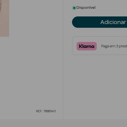
Disponível
Adicionar
Paga em 3 pres
REF: 7888543