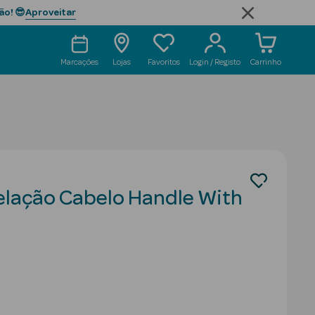
Aproveitar
ão! 😎
Marcações
Lojas
Favoritos
Login / Registo
Carrinho
lação Cabelo Handle With
duced from