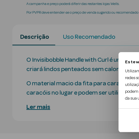
A campanha e preço poderá diferir das restantes lojas Wells.
Por PVPR deve entender-se o preço de venda sugerido ou recomendado p
Descrição
Uso Recomendado
O Invisibobble Handle with Curl é um conju
Este w
criará lindos penteados sem calor.
Utiliza
redes s
O material macio da fita para caracóis 
utilizaç
podem c
caracóis no lugar e podem ser utilizados
da sua u
Ler mais