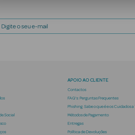
Digite o seu e-mail
APOIO AO CLIENTE
Contactos
dos
FAQ's: Perguntas Frequentes
Phishing: Sabe o que é e os Cuidados a
e Social
Métodos de Pagamento
osco
Entregas
iços
Política de Devoluções