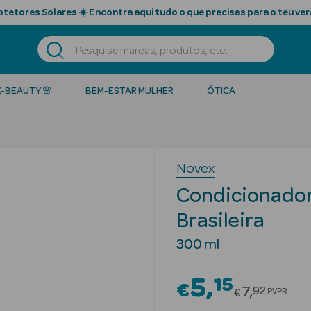
tetores Solares ☀️ Encontra aqui tudo o que precisas para o teu ver
K-BEAUTY 🌸
BEM-ESTAR MULHER
ÓTICA
Novex
Condicionador
Brasileira
300 ml
5
15
€
Price redu
7
92
PVPR
€