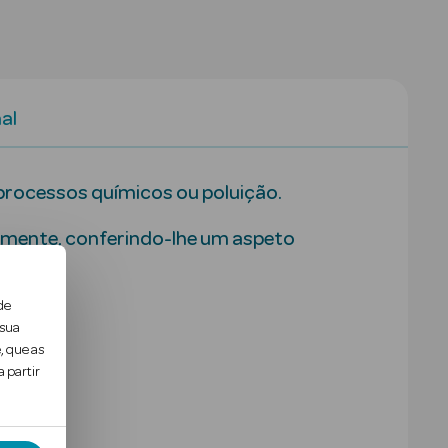
al
 processos químicos ou poluição.
amente, conferindo-lhe um aspeto
de
 sua
, que as
 partir