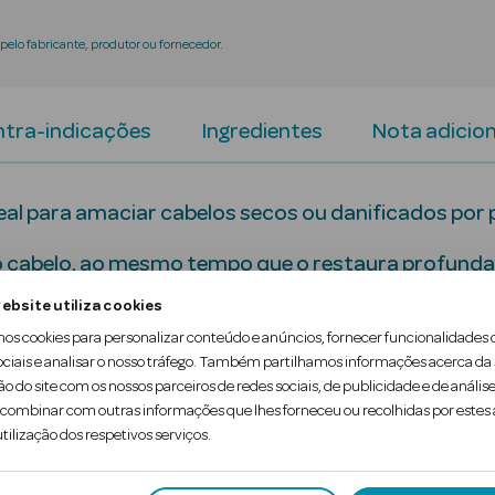
elo fabricante, produtor ou fornecedor.
tra-indicações
Ingredientes
Nota adicion
deal para amaciar cabelos secos ou danificados por
o cabelo, ao mesmo tempo que o restaura profund
ebsite utiliza cookies
mos cookies para personalizar conteúdo e anúncios, fornecer funcionalidades 
ociais e analisar o nosso tráfego. Também partilhamos informações acerca da
ão do site com os nossos parceiros de redes sociais, de publicidade e de análise
ares dos fios de cabelo
ombinar com outras informações que lhes forneceu ou recolhidas por estes a
tilização dos respetivos serviços.