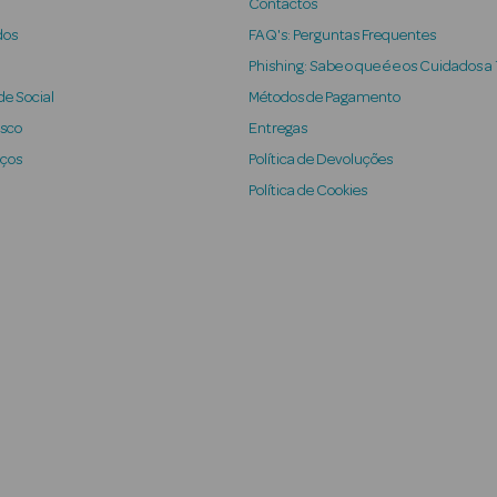
Contactos
dos
FAQ's: Perguntas Frequentes
Phishing: Sabe o que é e os Cuidados a
e Social
Métodos de Pagamento
osco
Entregas
iços
Política de Devoluções
Política de Cookies