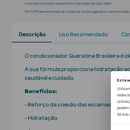
A campanha e preço poderá diferir das restantes lojas Wells.
Por PVPR deve entender-se o preço de venda sugerido ou recomendado p
Descrição
Uso Recomendado
Con
O condicionador Queratina Brasileira é i
A sua fórmula proporciona hidratação a
saudável e cuidado.
Este w
Utiliza
Benefícios:
redes s
utilizaç
- Reforço da coesão das escamas cuticul
podem c
da sua u
- Hidratação