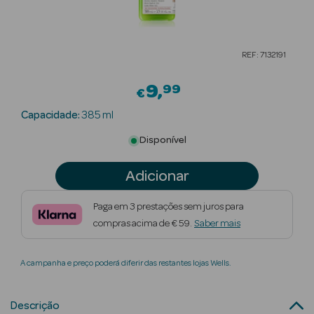
Beauty Season
Cuidados de
REF: 7132191
Cabelo
9
99
Beauty Season
€
Maquilhagem
Capacidade:
385 ml
Beauty Season
Disponível
Maquilhagem
Luxo
Adicionar
Beauty Season
Paga em 3 prestações sem juros para
Nutricosmética
compras acima de € 59.
Saber mais
Beauty Season
A campanha e preço poderá diferir das restantes lojas Wells.
Perfumes
Beauty Season
Descrição