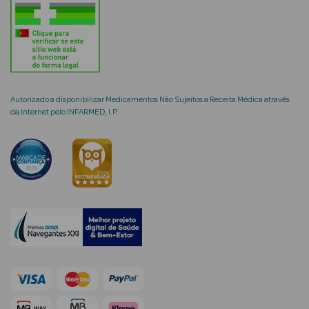
mética Rosto e
Autorizado a disponibilizar Medicamentos Não Sujeitos a Receita Médica através
da Internet pelo INFARMED, I.P.
Ver Tudo
Cosmética
Rosto
Hidratantes
Séruns Faciais
Creme de Olhos
Anti-
envelhecimento