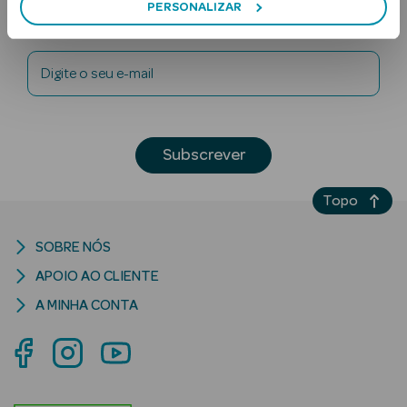
PERSONALIZAR
Newsletter
Digite o seu e-mail
Subscrever
Ver Tudo
Solares
Topo
Corpo
SOBRE NÓS
Rosto
APOIO AO CLIENTE
A MINHA CONTA
Lábios
Solares Bebé e
Criança