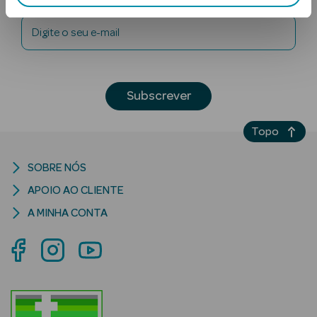
Digite o seu e-mail
Subscrever
Topo
Ver Tudo
Solares
SOBRE NÓS
Corpo
APOIO AO CLIENTE
A MINHA CONTA
Rosto
Lábios
Solares Bebé e
Criança