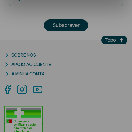
Subscrever
Topo
SOBRE NÓS
Ver Tudo
Solares
APOIO AO CLIENTE
A MINHA CONTA
Corpo
Rosto
Lábios
Solares Bebé e
Criança