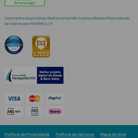
Autorizado a disponibilizar Medicamentos Não Sujeitos a Receita Médica através
da Internet pelo INFARMED, I.P.
mética Rosto e
Ver Tudo
Cosmética
Rosto
Hidratantes
Séruns Faciais
Creme de Olhos
Anti-
envelhecimento
Política de Privacidade
Política de Serviços
Mapa do Site