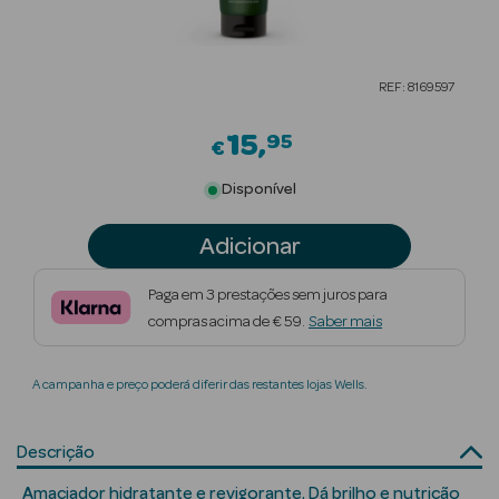
Beauty Season
Cuidados de
REF: 8169597
Cabelo
15
95
Beauty Season
€
Maquilhagem
Disponível
Beauty Season
Adicionar
Maquilhagem
Luxo
Paga em 3 prestações sem juros para
compras acima de € 59.
Saber mais
Beauty Season
Nutricosmética
A campanha e preço poderá diferir das restantes lojas Wells.
Beauty Season
Perfumes
Descrição
Beauty Season
Amaciador hidratante e revigorante. Dá brilho e nutrição