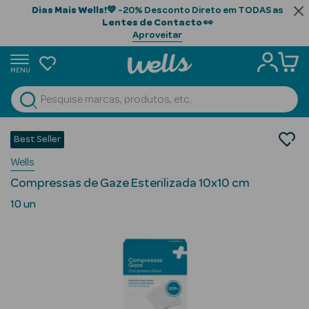
Dias Mais Wells!
💙 -20% Desconto Direto em TODAS as
Lentes de Contacto
👀
Aproveitar
MENU
portunidades
Ver Tudo
Beauty Season
Saúde
Best Seller
Primeiros Socorros
Beauty Season
Wells
Compressas
Cabelo
Compressas de Gaze Esterilizada 10x10 cm
Profissional
10 un
Beauty Season
Cosmética
Beauty Season
Cosmética
Luxo