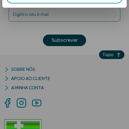
Digite o seu e-mail
Subscrever
Ver Tudo
Topo
Solares
SOBRE NÓS
Corpo
APOIO AO CLIENTE
Rosto
A MINHA CONTA
Lábios
Solares Bebé e
Criança