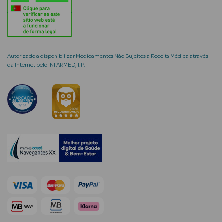
mética Rosto e
Autorizado a disponibilizar Medicamentos Não Sujeitos a Receita Médica através
da Internet pelo INFARMED, I.P.
Ver Tudo
Cosmética
Rosto
Hidratantes
Séruns Faciais
Creme de Olhos
Anti-
envelhecimento