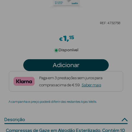
Beauty Season
Cuidados de
REF: 4732758
Cabelo
1
15
Beauty Season
€
Maquilhagem
Disponível
Beauty Season
Adicionar
Maquilhagem
Luxo
Paga em 3 prestações sem juros para
compras acima de € 59.
Saber mais
Beauty Season
Nutricosmética
A campanha e preço poderá diferir das restantes lojas Wells.
Beauty Season
Perfumes
Descrição
Beauty Season
Compressas de Gaze em Algodão Esterilizado. Contém 10