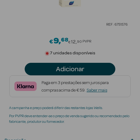
Beauty Season
Cuidados de
REF: 6751576
Cabelo
9
68
Price reduced from
Beauty Season
€
12
PVPR
90
€
Maquilhagem
7 unidades disponíveis
Beauty Season
Adicionar
Maquilhagem
Luxo
Paga em 3 prestações sem juros para
compras acima de € 59.
Saber mais
Beauty Season
Nutricosmética
A campanha e preço poderá diferir das restantes lojas Wells.
Beauty Season
Por PVPR deve entender-se o preço de venda sugerido ou recomendado pelo
Perfumes
fabricante, produtor ou fornecedor.
Beauty Season