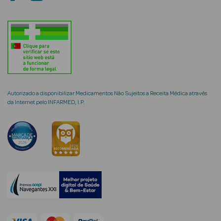
mética Rosto e
Ver Tudo
Autorizado a disponibilizar Medicamentos Não Sujeitos a Receita Médica através
Cosmética
da Internet pelo INFARMED, I.P.
Rosto
Hidratantes
Séruns Faciais
Creme de Olhos
Anti-
envelhecimento