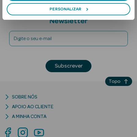
PERSONALIZAR
Subscreva a
Newsletter
Digite o seu e-mail
Ver Tudo
Solares
Subscrever
Corpo
Topo
Rosto
SOBRE NÓS
Lábios
APOIO AO CLIENTE
A MINHA CONTA
Solares Bebé e
Criança