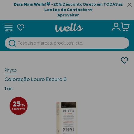
Dias Mais Wells!
💙 -20% Desconto Direto em TODAS as
Lentes de Contacto
👀
Aproveitar
MENU
portunidades
Ver Tudo
Beauty Season
Cabelo
Tintas para Cabelo
Beauty Season
Phyto
Cabelo
Coloração Louro Escuro 6
Profissional
1 un
Beauty Season
25
Cosmética
%
SOBRE PVPR
Beauty Season
Cosmética
Luxo