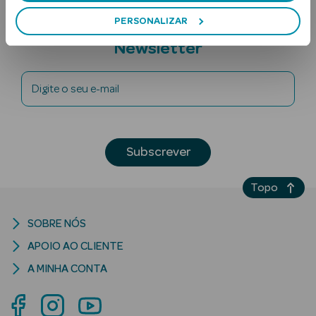
PERSONALIZAR
Subscreva a
Newsletter
Digite o seu e-mail
Ver Tudo
Solares
Subscrever
Corpo
Topo
Rosto
SOBRE NÓS
Lábios
APOIO AO CLIENTE
A MINHA CONTA
Solares Bebé e
Criança