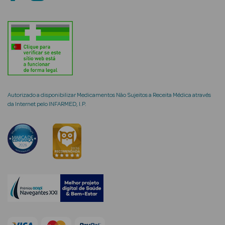
mética Rosto e
Ver Tudo
Autorizado a disponibilizar Medicamentos Não Sujeitos a Receita Médica através
Cosmética
da Internet pelo INFARMED, I.P.
Rosto
Hidratantes
Séruns Faciais
Creme de Olhos
Anti-
envelhecimento