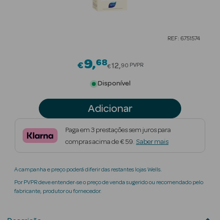
Beauty Season
Cuidados de
REF: 6751574
Cabelo
9
68
Price reduced from
Beauty Season
€
12
PVPR
90
€
Maquilhagem
Disponível
Beauty Season
Adicionar
Maquilhagem
Luxo
Paga em 3 prestações sem juros para
compras acima de € 59.
Saber mais
Beauty Season
Nutricosmética
A campanha e preço poderá diferir das restantes lojas Wells.
Beauty Season
Por PVPR deve entender-se o preço de venda sugerido ou recomendado pelo
Perfumes
fabricante, produtor ou fornecedor.
Beauty Season