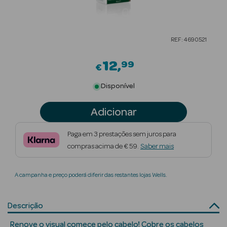
Beauty Season
Cuidados de
REF: 4690521
Cabelo
12
99
Beauty Season
€
Maquilhagem
Disponível
Beauty Season
Adicionar
Maquilhagem
Luxo
Paga em 3 prestações sem juros para
compras acima de € 59.
Saber mais
Beauty Season
Nutricosmética
A campanha e preço poderá diferir das restantes lojas Wells.
Beauty Season
Perfumes
Descrição
Beauty Season
Renove o visual comece pelo cabelo! Cobre os cabelos