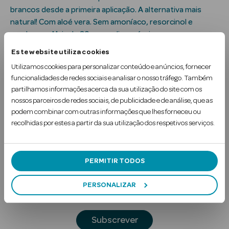
Solares
brancos desde a primeira aplicação. A alternativa mais
natural! Com aloé vera. Sem amoníaco, resorcinol e
parabenos. Mais de 30 cores disponíveis.
Este website utiliza cookies
Uso Recomendado
Utilizamos cookies para personalizar conteúdo e anúncios, fornecer
funcionalidades de redes sociais e analisar o nosso tráfego. Também
partilhamos informações acerca da sua utilização do site com os
nossos parceiros de redes sociais, de publicidade e de análise, que as
podem combinar com outras informações que lhes forneceu ou
recolhidas por estes a partir da sua utilização dos respetivos serviços.
Subscreva a
Newsletter
a Pesada
PERMITIR TODOS
Digite o seu e-mail
PERSONALIZAR
Subscrever