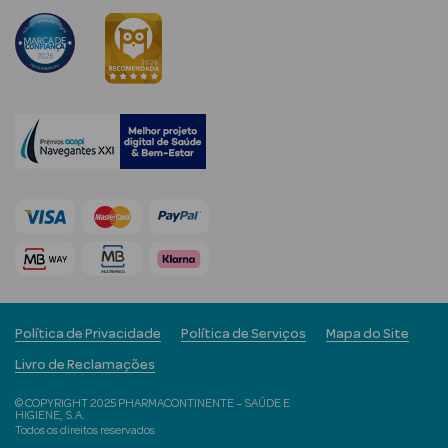
mética Rosto e
Ver Tudo
Cosmética
Rosto
Hidratantes
Séruns Faciais
Política de Privacidade
Política de Serviços
Mapa do Site
Creme de Olhos
Livro de Reclamações
© COPYRIGHT 2025 PHARMACONTINENTE – SAÚDE E
Anti-
HIGIENE, S.A.
envelhecimento
Todos os direitos reservados