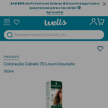
Até 65%
em Protetores Solares ☀️ Encontra aqui tudo o
que precisas para o teu verão! 😎
Aproveitar
MENU
portunidades
Ver Tudo
Beauty Season
Cabelo
Tintas para Cabelo
Beauty Season
Herbatint
Cabelo
Coloração Cabelo 7D Louro Dourado
Profissional
150ml
Beauty Season
Cosmética
Beauty Season
Cosmética
Luxo