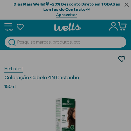
Dias Mais Wells!
💙 -20% Desconto Direto em TODAS as
Lentes de Contacto
👀
Aproveitar
MENU
portunidades
Ver Tudo
Beauty Season
Cabelo
Tintas para Cabelo
Beauty Season
Herbatint
Cabelo
Coloração Cabelo 4N Castanho
Profissional
150ml
Beauty Season
Cosmética
Beauty Season
Cosmética
Luxo