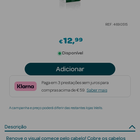
Beauty Season
Cuidados de
REF: 4690515
Cabelo
12
99
Beauty Season
€
Maquilhagem
Disponível
Beauty Season
Adicionar
Maquilhagem
Luxo
Paga em 3 prestações sem juros para
compras acima de € 59.
Saber mais
Beauty Season
Nutricosmética
A campanha e preço poderá diferir das restantes lojas Wells.
Beauty Season
Perfumes
Descrição
Beauty Season
Renove o visual comece pelo cabelo! Cobre os cabelos