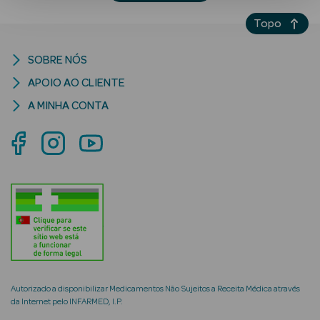
Topo
SOBRE NÓS
APOIO AO CLIENTE
A MINHA CONTA
Ver Tudo
Solares
Corpo
Rosto
Lábios
Solares Bebé e
Autorizado a disponibilizar Medicamentos Não Sujeitos a Receita Médica através
Criança
da Internet pelo INFARMED, I.P.