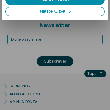
PERMITIR TODOS
PERSONALIZAR
Subscreva a
Newsletter
Digite o seu e-mail
Ver Tudo
Solares
Subscrever
Corpo
Topo
Rosto
Lábios
SOBRE NÓS
APOIO AO CLIENTE
Solares Bebé e
A MINHA CONTA
Criança