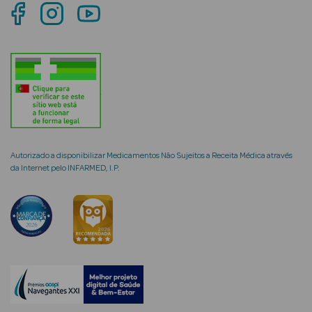
mética Rosto e
Ver Tudo
Cosmética
Autorizado a disponibilizar Medicamentos Não Sujeitos a Receita Médica através
Rosto
da Internet pelo INFARMED, I.P.
Hidratantes
Séruns Faciais
Creme de Olhos
Anti-
envelhecimento