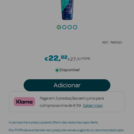
Beauty Season
Cuidados de
Cabelo
Beauty Season
REF: 7481150
Maquilhagem
22
82
Price reduced from
€
Beauty Season
27
PVPR
50
€
Maquilhagem
Disponível
Luxo
Adicionar
Beauty Season
Nutricosmética
Paga em 3 prestações sem juros para
compras acima de € 59.
Saber mais
Beauty Season
Perfumes
A campanha e preço poderá diferir das restantes lojas Wells.
Beauty Season
Por PVPR deve entender-se o preço de venda sugerido ou recomendado pelo