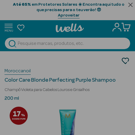
Até 65%
em Protetores Solares ☀️ Encontra aqui tudo o
que precisas para o teu verão! 😎
Aproveitar
MENU
portunidades
Ver Tudo
Beauty Season
Cabelo
Gama Profissional
Beauty Season
Moroccanoil
Champôs
Cabelo
Color Care Blonde Perfecting Purple Shampoo
Profissional
Champô Violeta para Cabelos Louros e Grisalhos
Beauty Season
200 ml
Cosmética
17
%
Beauty Season
SOBRE PVPR
Cosmética
Luxo